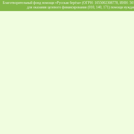
Благотворительный фонд помощи «Русская берёза» (ОГРН: 1055002308778, ИНН: 5013
для оказания целевого финансирования (010, 140, 171) помощи нужда