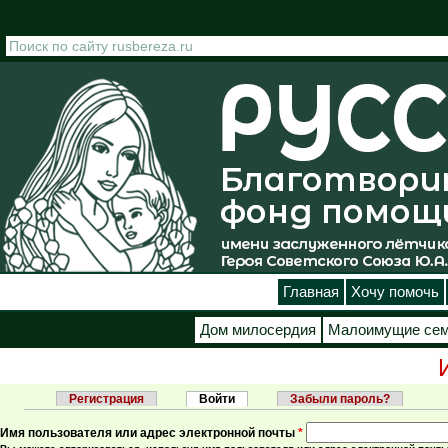
Перейти к основному содержанию
Главная
Хочу помочь
Дом милосердия
Малоимущие се
Регистрация
Войти
(активная вкладка)
Забыли пароль?
Главные вкладки
Имя пользователя или адрес электронной почты
*