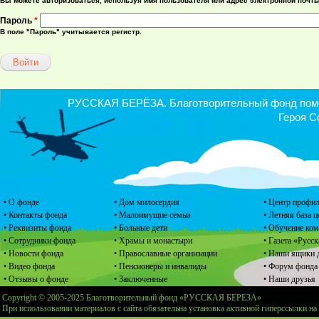
Вы можете авторизоваться, используя имя пользователя или адрес электронной почты
Пароль
*
В поле "Пароль" учитывается регистр.
РУССКАЯ БЕРЁЗА. Благотворительный фонд помощ
Героя С
• О фонде
• Дом милосердия
• Центр профил
• Контакты фонда
• Малоимущие семьи
• Летняя база 
• Реквизиты фонда
• Больные дети
• Обучение ко
• Сотрудники фонда
• Храмы и монастыри
• Газета «Русск
• Новости фонда
• Православные организации
• Наши ящики 
• Видео фонда
• Пенсионеры и инвалиды
• Форум фонда
• Отзывы о фонде
• Заключенные
• Наши друзья
Copyright © 2005-2025 Благотворительный фонд «РУССКАЯ БЕРЕЗА»
При использовании материалов с сайта обязательна установка активной гиперссылки на