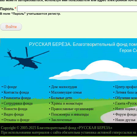
Вы можете авторизоваться, используя имя пользователя или адрес электронной почты
Пароль
*
В поле "Пароль" учитывается регистр.
РУССКАЯ БЕРЁЗА. Благотворительный фонд помощ
Героя С
• О фонде
• Дом милосердия
• Центр профил
• Контакты фонда
• Малоимущие семьи
• Летняя база 
• Реквизиты фонда
• Больные дети
• Обучение ко
• Сотрудники фонда
• Храмы и монастыри
• Газета «Русск
• Новости фонда
• Православные организации
• Наши ящики 
• Видео фонда
• Пенсионеры и инвалиды
• Форум фонда
• Отзывы о фонде
• Заключенные
• Наши друзья
Copyright © 2005-2025 Благотворительный фонд «РУССКАЯ БЕРЕЗА»
При использовании материалов с сайта обязательна установка активной гиперссылки на