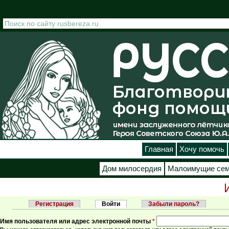
Перейти к основному содержанию
Главная
Хочу помочь
Дом милосердия
Малоимущие се
Регистрация
Войти
(активная вкладка)
Забыли пароль?
Главные вкладки
Имя пользователя или адрес электронной почты
*