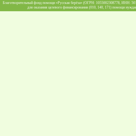
Благотворительный фонд помощи «Русская берёза» (ОГРН: 1055002308778, ИНН: 5013
для оказания целевого финансирования (010, 140, 171) помощи нужда