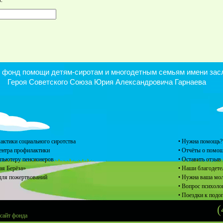
.
онд помощи детям-сиротам и многодетным семьям имени засл
Героя Советского Союза Юрия Александровича Гарнаева
актики социального сиротства
• Нужна помощь?
центра профилактики
• Отчёты о помо
мпьютеру пенсионеров
• Оставить отзыв
ая Берёза»
• Наши благодете
для пожертвований
• Нужна ваша мо
• Вопрос психоло
• Поездки к под
(
 сайт фонда