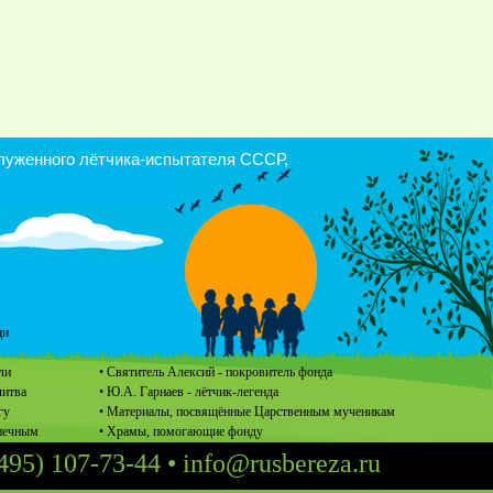
уженного лётчика-испытателя СССР,
щи
ли
• Святитель Алексий - покровитель фонда
литва
• Ю.А. Гарнаев - лётчик-легенда
гу
• Материалы, посвящённые Царственным мученикам
опечным
• Храмы, помогающие фонду
495) 107-73-44
•
info@rusbereza.ru