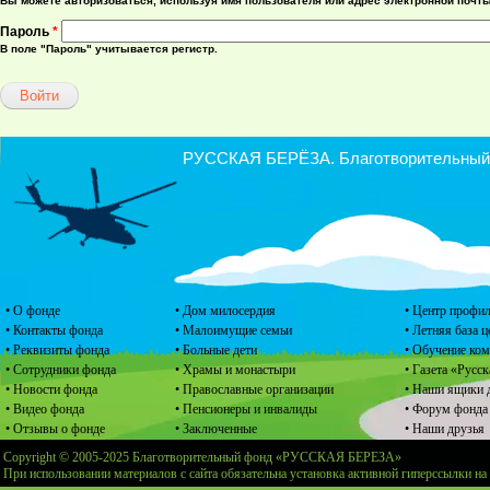
Вы можете авторизоваться, используя имя пользователя или адрес электронной почты
Пароль
*
В поле "Пароль" учитывается регистр.
РУССКАЯ БЕРЁЗА. Благотворительный ф
• О фонде
• Дом милосердия
• Центр профил
• Контакты фонда
• Малоимущие семьи
• Летняя база 
• Реквизиты фонда
• Больные дети
• Обучение ко
• Сотрудники фонда
• Храмы и монастыри
• Газета «Русск
• Новости фонда
• Православные организации
• Наши ящики 
• Видео фонда
• Пенсионеры и инвалиды
• Форум фонда
• Отзывы о фонде
• Заключенные
• Наши друзья
Copyright © 2005-2025 Благотворительный фонд «РУССКАЯ БЕРЕЗА»
При использовании материалов с сайта обязательна установка активной гиперссылки на