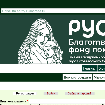
Перейти к основному содержанию
Главная
Хоч
Дом милосердия
Малои
Регистрация
(активная вкладка)
Войти
Забыли пароль?
Главные вкладки
Имя пользователя
*