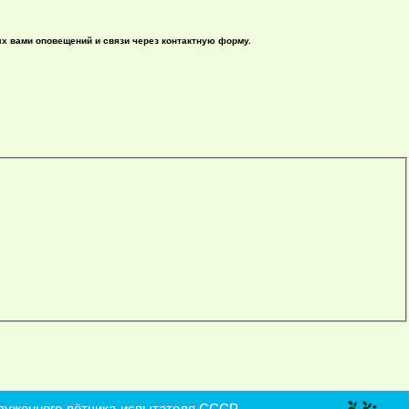
ых вами оповещений и связи через контактную форму.
уженного лётчика-испытателя СССР,