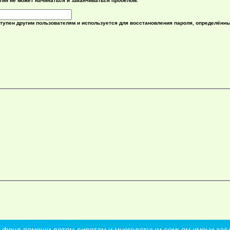
гин не может начинаться и заканчиваться пробелом.
ступен другим пользователям и используется для восстановления пароля, определённ
онд помощи детям-сиротам и многодетным семьям имени засл