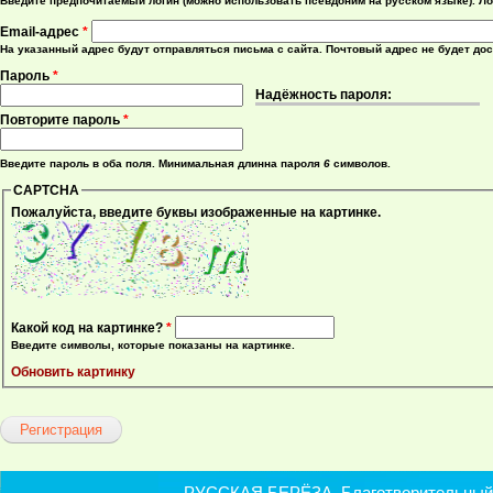
Введите предпочитаемый логин (можно использовать псевдоним на русском языке). Ло
Email-адрес
*
На указанный адрес будут отправляться письма с сайта. Почтовый адрес не будет до
Пароль
*
Надёжность пароля:
Повторите пароль
*
Введите пароль в оба поля. Минимальная длинна пароля
6
символов.
CAPTCHA
Пожалуйста, введите буквы изображенные на картинке.
Какой код на картинке?
*
Введите символы, которые показаны на картинке.
Обновить картинку
РУССКАЯ БЕРЁЗА. Благотворительный ф