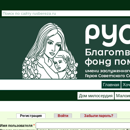
Перейти к основному содержанию
Главная
Хоч
Дом милосердия
Малои
Регистрация
(активная вкладка)
Войти
Забыли пароль?
Главные вкладки
Имя пользователя
*