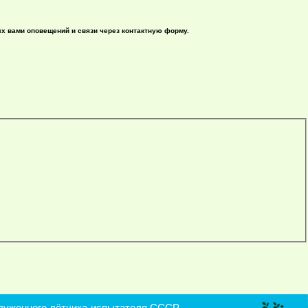
ых вами оповещений и связи через контактную форму.
уженного лётчика-испытателя СССР,