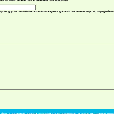
гин не может начинаться и заканчиваться пробелом.
ступен другим пользователям и используется для восстановления пароля, определённ
онд помощи детям-сиротам и многодетным семьям имени засл