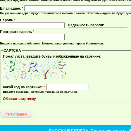
Введите предпочитаемый логин (можно использовать псевдоним на русском языке). Ло
Email-адрес
*
На указанный адрес будут отправляться письма с сайта. Почтовый адрес не будет до
Пароль
*
Надёжность пароля:
Повторите пароль
*
Введите пароль в оба поля. Минимальная длинна пароля
6
символов.
CAPTCHA
Пожалуйста, введите буквы изображенные на картинке.
Какой код на картинке?
*
Введите символы, которые показаны на картинке.
Обновить картинку
РУССКАЯ БЕРЁЗА. Благотворительный ф