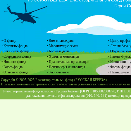
Героя С
• О фонде
• Дом милосердия
• Центр профил
• Контакты фонда
• Малоимущие семьи
• Летняя база 
• Реквизиты фонда
• Больные дети
• Обучение ко
• Сотрудники фонда
• Храмы и монастыри
• Газета «Русск
• Новости фонда
• Православные организации
• Наши ящики 
• Видео фонда
• Пенсионеры и инвалиды
• Форум фонда
• Отзывы о фонде
• Заключенные
• Наши друзья
Copyright © 2005-2025 Благотворительный фонд «РУССКАЯ БЕРЕЗА»
При использовании материалов с сайта обязательна установка активной гиперссылки на
Благотворительный фонд помощи «Русская берёза» (ОГРН: 1055002308778, ИНН: 5013
для оказания целевого финансирования (010, 140, 171) помощи нужда