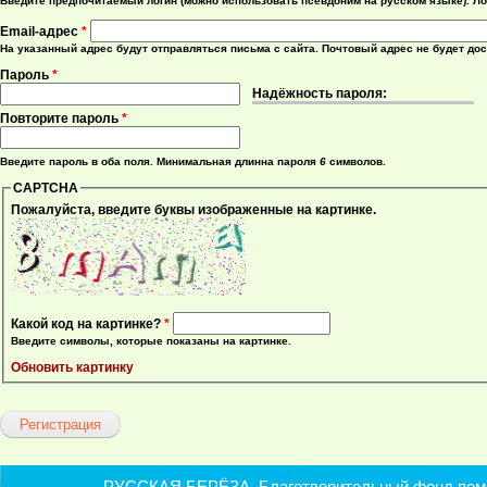
Введите предпочитаемый логин (можно использовать псевдоним на русском языке). Ло
Email-адрес
*
На указанный адрес будут отправляться письма с сайта. Почтовый адрес не будет до
Пароль
*
Надёжность пароля:
Повторите пароль
*
Введите пароль в оба поля. Минимальная длинна пароля
6
символов.
CAPTCHA
Пожалуйста, введите буквы изображенные на картинке.
Какой код на картинке?
*
Введите символы, которые показаны на картинке.
Обновить картинку
РУССКАЯ БЕРЁЗА. Благотворительный фонд помощ