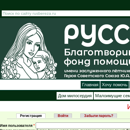
Перейти к основному содержанию
Главная
Хочу помочь
Дом милосердия
Малоимущие се
Регистрация
(активная вкладка)
Войти
Забыли пароль?
Главные вкладки
Имя пользователя
*