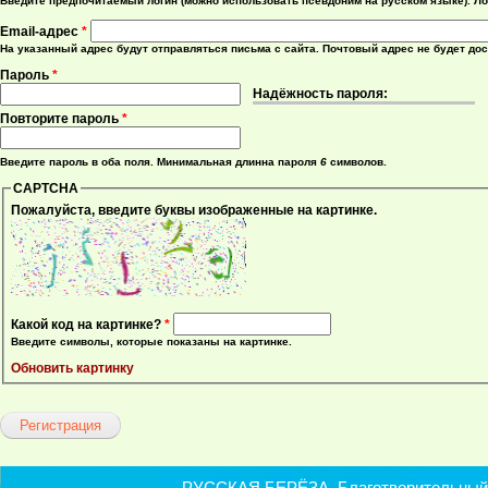
Введите предпочитаемый логин (можно использовать псевдоним на русском языке). Ло
Email-адрес
*
На указанный адрес будут отправляться письма с сайта. Почтовый адрес не будет до
Пароль
*
Надёжность пароля:
Повторите пароль
*
Введите пароль в оба поля. Минимальная длинна пароля
6
символов.
CAPTCHA
Пожалуйста, введите буквы изображенные на картинке.
Какой код на картинке?
*
Введите символы, которые показаны на картинке.
Обновить картинку
РУССКАЯ БЕРЁЗА. Благотворительный ф