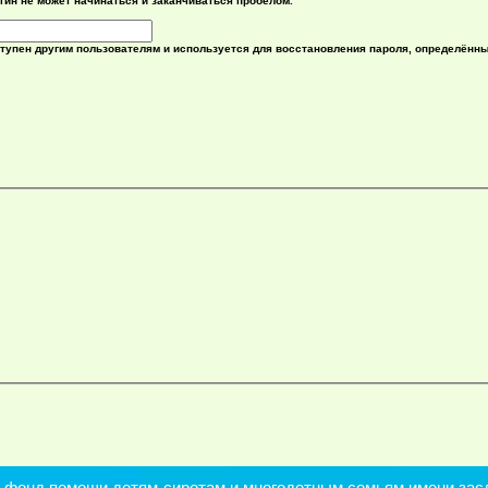
гин не может начинаться и заканчиваться пробелом.
ступен другим пользователям и используется для восстановления пароля, определённ
онд помощи детям-сиротам и многодетным семьям имени засл