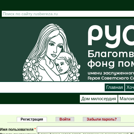
Перейти к основному содержанию
Главная
Хоч
Дом милосердия
Малои
Регистрация
(активная вкладка)
Войти
Забыли пароль?
Главные вкладки
Имя пользователя
*