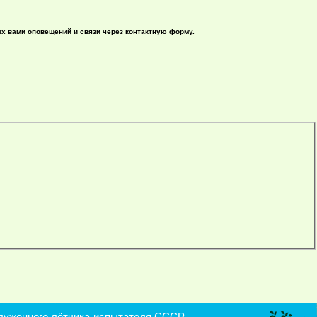
ых вами оповещений и связи через контактную форму.
уженного лётчика-испытателя СССР,