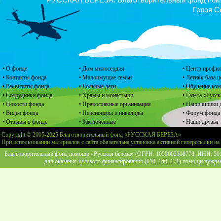
Героя С
• О фонде
• Дом милосердия
• Центр профил
• Контакты фонда
• Малоимущие семьи
• Летняя база 
• Реквизиты фонда
• Больные дети
• Обучение ко
• Сотрудники фонда
• Храмы и монастыри
• Газета «Русск
• Новости фонда
• Православные организации
• Наши ящики 
• Видео фонда
• Пенсионеры и инвалиды
• Форум фонда
• Отзывы о фонде
• Заключенные
• Наши друзья
Copyright © 2005-2025 Благотворительный фонд «РУССКАЯ БЕРЕЗА»
При использовании материалов с сайта обязательна установка активной гиперссылки на
Благотворительный фонд помощи «Русская берёза» (ОГРН: 1055002308778, ИНН: 5013
для оказания целевого финансирования (010, 140, 171) помощи нужда