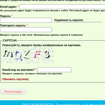
Введите предпочитаемый логин (можно использовать псевдоним на русском языке). Ло
Email-адрес
*
На указанный адрес будут отправляться письма с сайта. Почтовый адрес не будет до
Пароль
*
Надёжность пароля:
Повторите пароль
*
Введите пароль в оба поля. Минимальная длинна пароля
6
символов.
CAPTCHA
Пожалуйста, введите буквы изображенные на картинке.
Какой код на картинке?
*
Введите символы, которые показаны на картинке.
Обновить картинку
РУССКАЯ БЕРЁЗА. Благотворительный фонд помощ