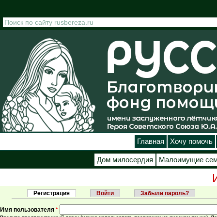
Перейти к основному содержанию
Главная
Хочу помочь
Дом милосердия
Малоимущие се
Регистрация
(активная вкладка)
Войти
Забыли пароль?
Главные вкладки
Имя пользователя
*