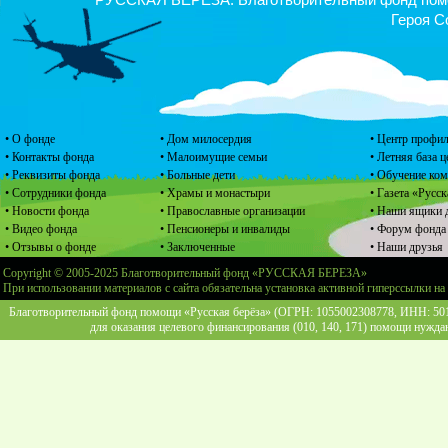
Героя С
• О фонде
• Дом милосердия
• Центр профил
• Контакты фонда
• Малоимущие семьи
• Летняя база 
• Реквизиты фонда
• Больные дети
• Обучение ко
• Сотрудники фонда
• Храмы и монастыри
• Газета «Русск
• Новости фонда
• Православные организации
• Наши ящики 
• Видео фонда
• Пенсионеры и инвалиды
• Форум фонда
• Отзывы о фонде
• Заключенные
• Наши друзья
Copyright © 2005-2025 Благотворительный фонд «РУССКАЯ БЕРЕЗА»
При использовании материалов с сайта обязательна установка активной гиперссылки на
Благотворительный фонд помощи «Русская берёза» (ОГРН: 1055002308778, ИНН: 5013
для оказания целевого финансирования (010, 140, 171) помощи нужда