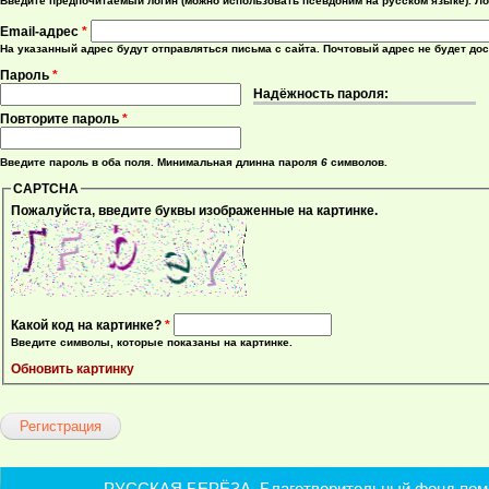
Введите предпочитаемый логин (можно использовать псевдоним на русском языке). Ло
Email-адрес
*
На указанный адрес будут отправляться письма с сайта. Почтовый адрес не будет до
Пароль
*
Надёжность пароля:
Повторите пароль
*
Введите пароль в оба поля. Минимальная длинна пароля
6
символов.
CAPTCHA
Пожалуйста, введите буквы изображенные на картинке.
Какой код на картинке?
*
Введите символы, которые показаны на картинке.
Обновить картинку
РУССКАЯ БЕРЁЗА. Благотворительный фонд помощ