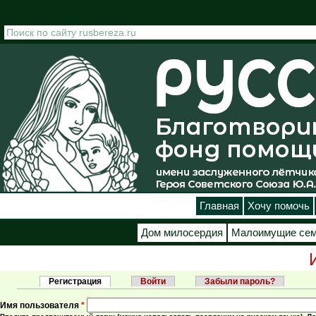
Перейти к основному содержанию
Главная
Хочу помочь
Дом милосердия
Малоимущие се
Регистрация
(активная вкладка)
Войти
Забыли пароль?
Главные вкладки
Имя пользователя
*