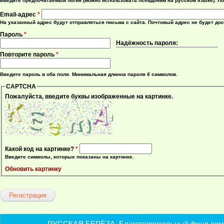
Введите предпочитаемый логин (можно использовать псевдоним на русском языке). Ло
Email-адрес
*
На указанный адрес будут отправляться письма с сайта. Почтовый адрес не будет до
Пароль
*
Надёжность пароля:
Повторите пароль
*
Введите пароль в оба поля. Минимальная длинна пароля
6
символов.
CAPTCHA
Пожалуйста, введите буквы изображенные на картинке.
Какой код на картинке?
*
Введите символы, которые показаны на картинке.
Обновить картинку
РУССКАЯ БЕРЁЗА. Благотворительный фонд помощ