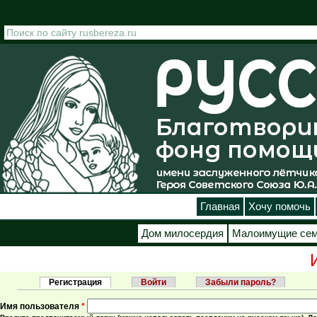
Перейти к основному содержанию
Главная
Хочу помочь
Дом милосердия
Малоимущие се
Регистрация
(активная вкладка)
Войти
Забыли пароль?
Главные вкладки
Имя пользователя
*