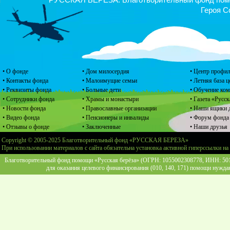
Героя С
• О фонде
• Дом милосердия
• Центр профил
• Контакты фонда
• Малоимущие семьи
• Летняя база 
• Реквизиты фонда
• Больные дети
• Обучение ко
• Сотрудники фонда
• Храмы и монастыри
• Газета «Русск
• Новости фонда
• Православные организации
• Наши ящики 
• Видео фонда
• Пенсионеры и инвалиды
• Форум фонда
• Отзывы о фонде
• Заключенные
• Наши друзья
Copyright © 2005-2025 Благотворительный фонд «РУССКАЯ БЕРЕЗА»
При использовании материалов с сайта обязательна установка активной гиперссылки на
Благотворительный фонд помощи «Русская берёза» (ОГРН: 1055002308778, ИНН: 5013
для оказания целевого финансирования (010, 140, 171) помощи нужда