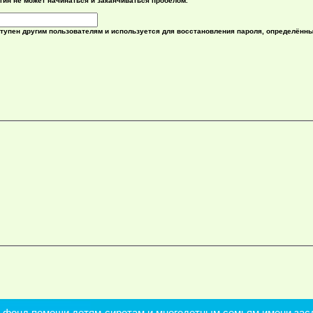
гин не может начинаться и заканчиваться пробелом.
ступен другим пользователям и используется для восстановления пароля, определённ
онд помощи детям-сиротам и многодетным семьям имени засл