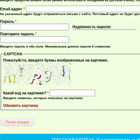
Введите предпочитаемый логин (можно использовать псевдоним на русском языке). Ло
Email-адрес
*
На указанный адрес будут отправляться письма с сайта. Почтовый адрес не будет до
Пароль
*
Надёжность пароля:
Повторите пароль
*
Введите пароль в оба поля. Минимальная длинна пароля
6
символов.
CAPTCHA
Пожалуйста, введите буквы изображенные на картинке.
Какой код на картинке?
*
Введите символы, которые показаны на картинке.
Обновить картинку
РУССКАЯ БЕРЁЗА. Благотворительный ф