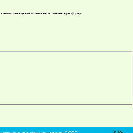
ых вами оповещений и связи через контактную форму.
уженного лётчика-испытателя СССР,