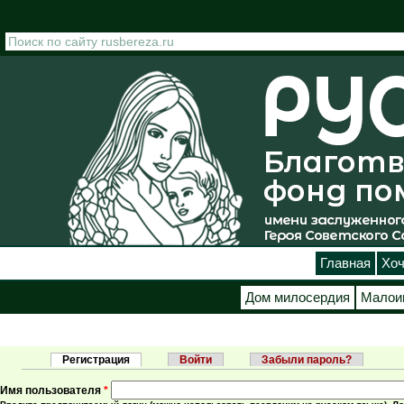
Перейти к основному содержанию
Главная
Хоч
Дом милосердия
Малои
Регистрация
(активная вкладка)
Войти
Забыли пароль?
Главные вкладки
Имя пользователя
*