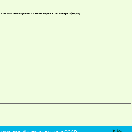
ых вами оповещений и связи через контактную форму.
уженного лётчика-испытателя СССР,