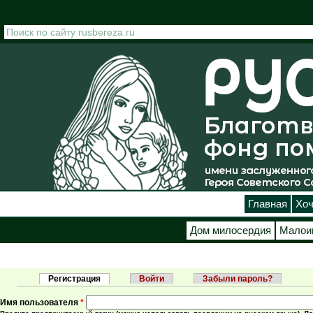
Перейти к основному содержанию
Главная
Хоч
Дом милосердия
Малои
Регистрация
(активная вкладка)
Войти
Забыли пароль?
Главные вкладки
Имя пользователя
*