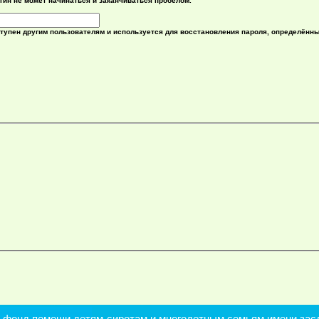
гин не может начинаться и заканчиваться пробелом.
ступен другим пользователям и используется для восстановления пароля, определённ
онд помощи детям-сиротам и многодетным семьям имени засл