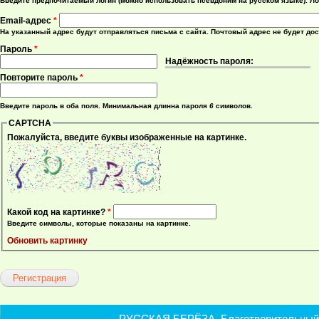
Введите предпочитаемый логин (можно использовать псевдоним на русском языке). Ло
Email-адрес
*
На указанный адрес будут отправляться письма с сайта. Почтовый адрес не будет до
Пароль
*
Надёжность пароля:
Повторите пароль
*
Введите пароль в оба поля. Минимальная длинна пароля
6
символов.
CAPTCHA
Пожалуйста, введите буквы изображенные на картинке.
Какой код на картинке?
*
Введите символы, которые показаны на картинке.
Обновить картинку
РУССКАЯ БЕРЁЗА. Благотворительный ф