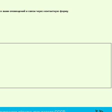
ых вами оповещений и связи через контактную форму.
уженного лётчика-испытателя СССР,