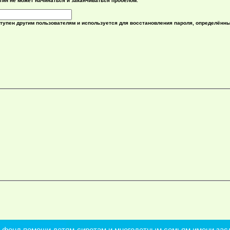
гин не может начинаться и заканчиваться пробелом.
ступен другим пользователям и используется для восстановления пароля, определённ
онд помощи детям-сиротам и многодетным семьям имени засл