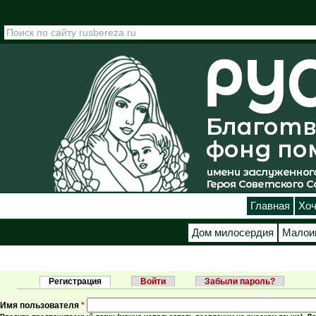
Перейти к основному содержанию
Главная
Хоч
Дом милосердия
Малои
Регистрация
(активная вкладка)
Войти
Забыли пароль?
Главные вкладки
Имя пользователя
*