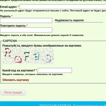
Введите предпочитаемый логин (можно использовать псевдоним на русском языке). Ло
Email-адрес
*
На указанный адрес будут отправляться письма с сайта. Почтовый адрес не будет до
Пароль
*
Надёжность пароля:
Повторите пароль
*
Введите пароль в оба поля. Минимальная длинна пароля
6
символов.
CAPTCHA
Пожалуйста, введите буквы изображенные на картинке.
Какой код на картинке?
*
Введите символы, которые показаны на картинке.
Обновить картинку
РУССКАЯ БЕРЁЗА. Благотворительный ф