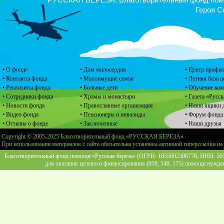
Героя С
• О фонде
• Дом милосердия
• Центр профил
• Контакты фонда
• Малоимущие семьи
• Летняя база 
• Реквизиты фонда
• Больные дети
• Обучение ко
• Сотрудники фонда
• Храмы и монастыри
• Газета «Русск
• Новости фонда
• Православные организации
• Наши ящики 
• Видео фонда
• Пенсионеры и инвалиды
• Форум фонда
• Отзывы о фонде
• Заключенные
• Наши друзья
Copyright © 2005-2025 Благотворительный фонд «РУССКАЯ БЕРЕЗА»
При использовании материалов с сайта обязательна установка активной гиперссылки на
Благотворительный фонд помощи «Русская берёза» (ОГРН: 1055002308778, ИНН: 5013
для оказания целевого финансирования (010, 140, 171) помощи нужда