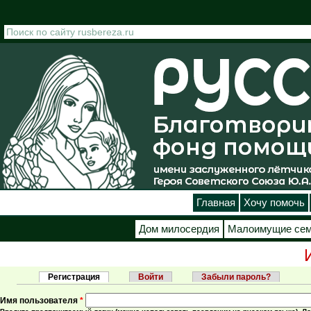
Перейти к основному содержанию
Главная
Хочу помочь
Дом милосердия
Малоимущие се
Регистрация
(активная вкладка)
Войти
Забыли пароль?
Главные вкладки
Имя пользователя
*