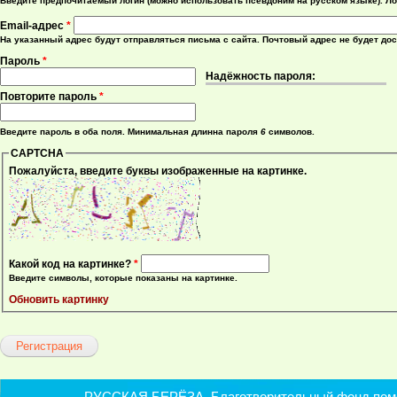
Введите предпочитаемый логин (можно использовать псевдоним на русском языке). Ло
Email-адрес
*
На указанный адрес будут отправляться письма с сайта. Почтовый адрес не будет до
Пароль
*
Надёжность пароля:
Повторите пароль
*
Введите пароль в оба поля. Минимальная длинна пароля
6
символов.
CAPTCHA
Пожалуйста, введите буквы изображенные на картинке.
Какой код на картинке?
*
Введите символы, которые показаны на картинке.
Обновить картинку
РУССКАЯ БЕРЁЗА. Благотворительный фонд помощ