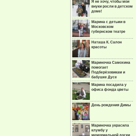
Я не хочу, чтобы мои
внуки росли в детском
доме!
Марина с детьми в
Московском
губернском театре
Наташа К. Салон
красоты
Мариночка Самохина
помогает
Подберёзовикам и
бабушке Дусе
Марина посадила у
офиса фонда цветы
День рождения Димы
Мариночка украсила
клумбу у
мемориальной доски