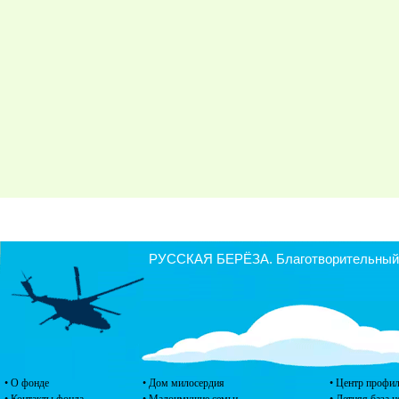
РУССКАЯ БЕРЁЗА. Благотворительный ф
• О фонде
• Дом милосердия
• Центр профил