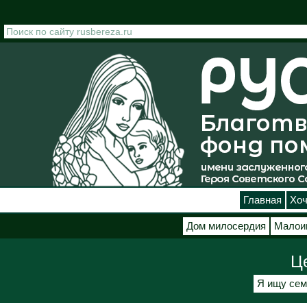
Перейти к основному содержанию
Главная
Хоч
Дом милосердия
Малои
Ц
Я ищу сем