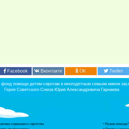
Facebook
Вконтакте
OK
Twitter
онд помощи детям-сиротам и многодетным семьям имени засл
Героя Советского Союза Юрия Александровича Гарнаева
актики социального сиротства
• Нужна помощь?