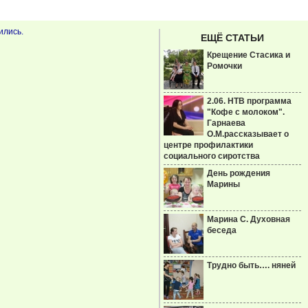
ились.
ЕЩЁ СТАТЬИ
Крещение Стасика и
Ромочки
2.06. НТВ программа
"Кофе с молоком".
Гарнаева
О.М.рассказывает о
центре профилактики
социального сиротства
День рождения
Марины
Марина С. Духовная
беседа
Трудно быть…. няней