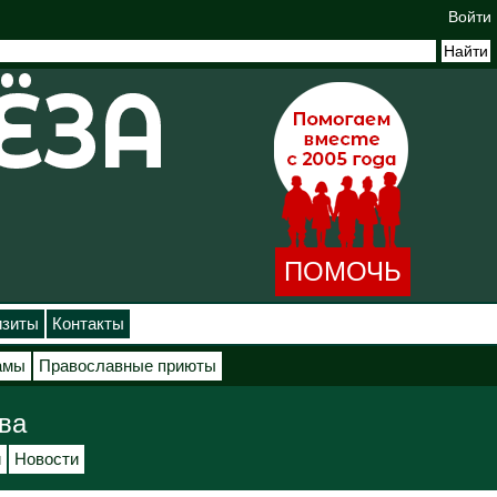
Войти
ПОМОЧЬ
изиты
Контакты
амы
Православные приюты
ва
и
Новости