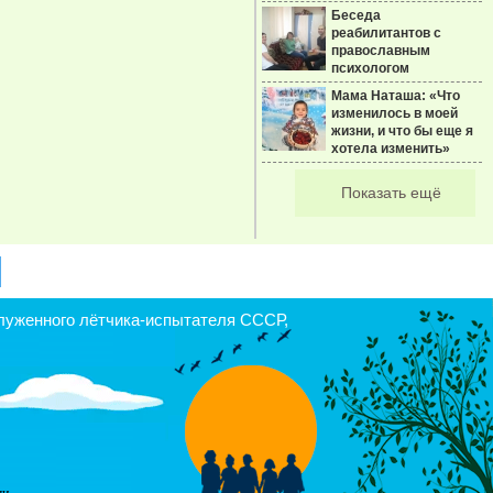
Беседа
реабилитантов с
православным
психологом
Мама Наташа: «Что
изменилось в моей
жизни, и что бы еще я
хотела изменить»
Показать ещё
уженного лётчика-испытателя СССР,