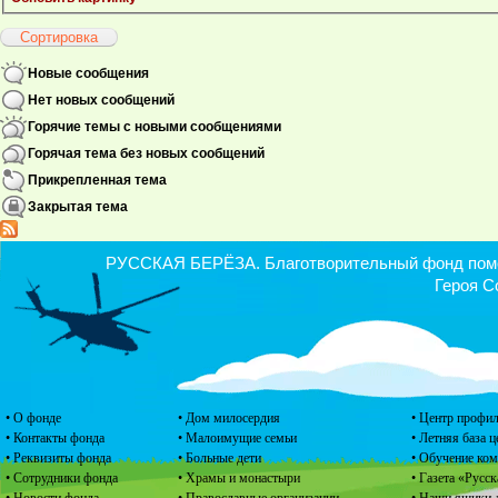
Новые сообщения
Нет новых сообщений
Горячие темы с новыми сообщениями
Горячая тема без новых сообщений
Прикрепленная тема
Закрытая тема
РУССКАЯ БЕРЁЗА. Благотворительный фонд помощ
Героя С
• О фонде
• Дом милосердия
• Центр профил
• Контакты фонда
• Малоимущие семьи
• Летняя база 
• Реквизиты фонда
• Больные дети
• Обучение ко
• Сотрудники фонда
• Храмы и монастыри
• Газета «Русск