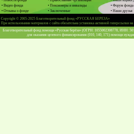
• Новости фонда
• Православные организации
• Наши ящики 
• Видео фонда
• Пенсионеры и инвалиды
• Форум фонда
• Отзывы о фонде
• Заключенные
• Наши друзья
Copyright © 2005-2025 Благотворительный фонд «РУССКАЯ БЕРЕЗА»
При использовании материалов с сайта обязательна установка активной гиперссылки на
Благотворительный фонд помощи «Русская берёза» (ОГРН: 1055002308778, ИНН: 5013
для оказания целевого финансирования (010, 140, 171) помощи нужда