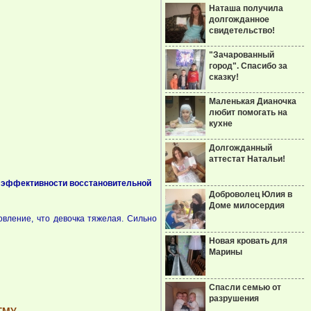
Наташа получила
долгожданное
свидетельство!
"Зачарованный
город". Спасибо за
сказку!
Маленькая Дианочка
любит помогать на
кухне
Долгожданный
аттестат Натальи!
я эффективности восстановительной
Доброволец Юлия в
Доме милосердия
овление, что девочка тяжелая. Сильно
Новая кровать для
Марины
Спасли семью от
разрушения