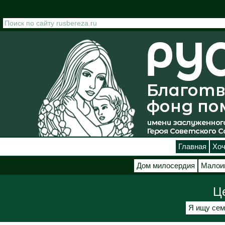
Перейти к основному содержанию
Главная
Хоч
Дом милосердия
Малои
Ц
Я ищу сем