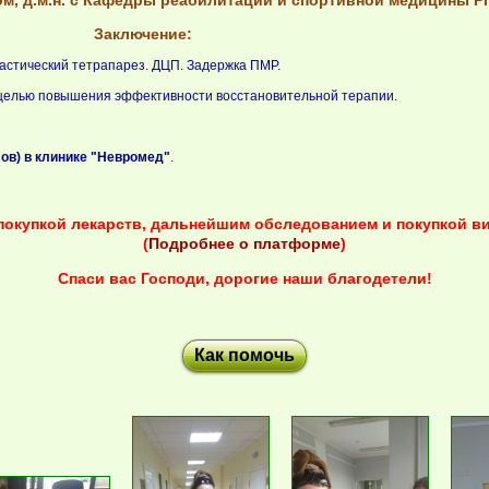
м, д.м.н. с Кафедры реабилитации и спортивной медицины Р
Заключение:
астический тетрапарез. ДЦП. Задержка ПМР.
целью повышения эффективности восстановительной терапии.
ов) в клинике "Невромед"
.
 покупкой лекарств, дальнейшим обследованием и покупкой в
(
Подробнее о платформе
)
Спаси вас Господи, дорогие наши благодетели!
Как помочь