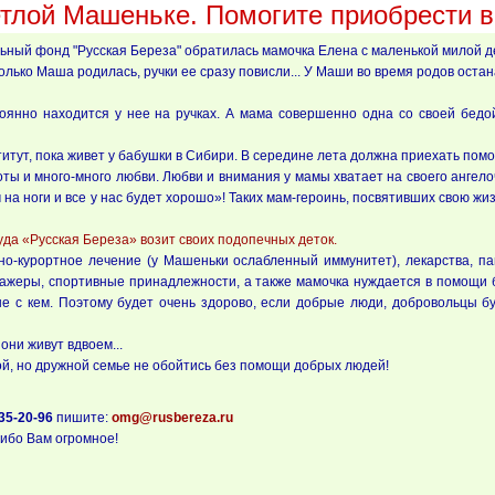
етлой Машеньке. Помогите приобрести 
льный фонд "Русская Береза" обратилась мамочка Елена с маленькой милой 
олько Маша родилась, ручки ее сразу повисли... У Маши во время родов оста
оянно находится у нее на ручках. А мама совершенно одна со своей бедо
титут, пока живет у бабушки в Сибири. В середине лета должна приехать пом
 и много-много любви. Любви и внимания у мамы хватает на своего ангелочк
на ноги и все у нас будет хорошо»! Таких мам-героинь, посвятивших свою жи
уда «Русская Береза» возит своих подопечных деток.
но-курортное лечение (у Машеньки ослабленный иммунитет), лекарства, п
ажеры, спортивные принадлежности, а также мамочка нуждается в помощи 
е с кем. Поэтому будет очень здорово, если добрые люди, добровольцы б
они живут вдвоем...
кой, но дружной семье не обойтись без помощи добрых людей!
535-20-96
пишите:
omg@rusbereza.ru
ибо Вам огромное!