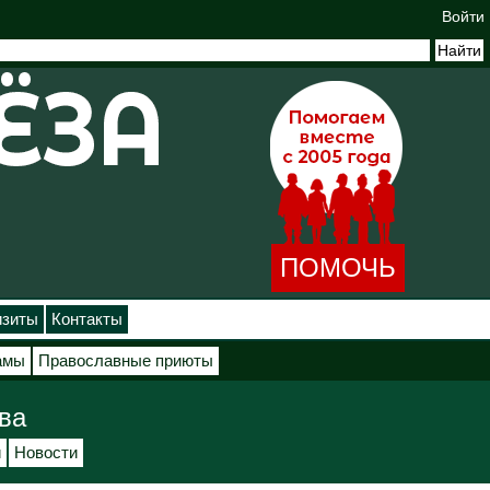
Войти
ПОМОЧЬ
изиты
Контакты
амы
Православные приюты
ва
и
Новости