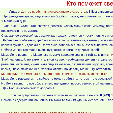
Кто поможет св
Узнав о
Центре профилактики социального сиротства
, В Благотворите
При рождение врачи допустили ошибку, был поврежден головной мозг, как т
У Машеньки ДЦП.
Она очень маленькая, светлая девочка. Очень любит свою мамочку, пост
практически не помогает.
Старшая ее дочка сейчас заканчивает школу, готовится к поступлению в инс
Ребеночек особенный, требует колоссального внимания, ежеминутной заботы
верит в лучшее: «девочка обязательно поправится, мы обязательно встанем 
Сейчас маленькая Маша очень нуждается в помощи добрых людей!
Мама Лена верит, что Машеньке помогут хорошие врачи из той же клиники,
к
Этой маленькой, но замечательной семье, необходимы деньги на санатор
развития малышки, нужна инвалидная коляска, развивающие игрушки, трен
время, пока мамочке необходимо отойти по делам, Машеньку оставлять н
Милосердия, где мамочка больного ребенка сможет оставить «на часик»!
Мама Лена массажист, но сейчас не может работать, потому что с доченькой 
Но Лена верит, что все обязательно наладится, просто сейчас этой малень
Дай Бог Вам всего самого доброго!!!
Если Вы доброволец и можете помочь нам с детками, звоните:
8 (903) 
Помочь в содержании Машеньки Вы можете любым удобным способом. Спас