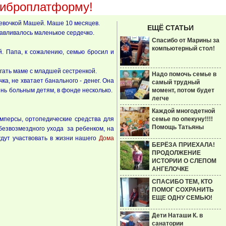
виброплатформу!
девочкой Машей. Маше 10 месяцев.
ЕЩЁ СТАТЬИ
навливалось маленькое сердечко.
Спасибо от Марины за
компьютерный стол!
й. Папа, к сожалению, семью бросил и
огать маме с младшей сестренкой.
Надо помочь семье в
а, не хватает банального - денег. Она
самый трудный
знь больным детям, в фонде несколько.
момент, потом будет
легче
Каждой многодетной
амперсы, ортопедические средства для
семье по опекуну!!!!
Помощь Татьяны
безвозмездного ухода за ребенком, на
удут участвовать в жизни нашего
Дома
БЕРЁЗА ПРИЕХАЛА!
ПРОДОЛЖЕНИЕ
ИСТОРИИ О СЛЕПОМ
АНГЕЛОЧКЕ
СПАСИБО ТЕМ, КТО
ПОМОГ СОХРАНИТЬ
ЕЩЕ ОДНУ СЕМЬЮ!
Дети Наташи К. в
санатории