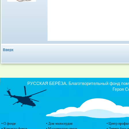
Вверх
РУССКАЯ БЕРЁЗА. Благотворительный фонд помощ
Героя С
• О фонде
• Дом милосердия
• Центр профил
• Контакты фонда
• Малоимущие семьи
• Летняя база 