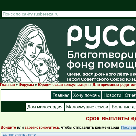
Перейти к основному содержанию
Главная
»
Форумы
»
Юридическая консультация
»
Для приемных родител
Вы здесь
Главная
Хочу помочь
Новости
Отчё
Дом милосердия
Малоимущие семьи
Больные д
срок выплаты е
Войдите
или
зарегистрируйтесь
, чтобы отправлять комментарии
Послед
ср, 10/12/2016 - 10:12