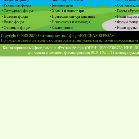
• Реквизиты фонда
• Больные дети
• Обучение ко
• Сотрудники фонда
• Храмы и монастыри
• Газета «Русск
• Новости фонда
• Православные организации
• Наши ящики 
• Видео фонда
• Пенсионеры и инвалиды
• Форум фонда
• Отзывы о фонде
• Заключенные
• Наши друзья
Copyright © 2005-2025 Благотворительный фонд «РУССКАЯ БЕРЕЗА»
При использовании материалов с сайта обязательна установка активной гиперссылки на
Благотворительный фонд помощи «Русская берёза» (ОГРН: 1055002308778, ИНН: 5013
для оказания целевого финансирования (010, 140, 171) помощи нужда