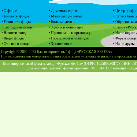
• О фонде
• Дом милосердия
• Центр профил
• Контакты фонда
• Малоимущие семьи
• Летняя база 
• Реквизиты фонда
• Больные дети
• Обучение ко
• Сотрудники фонда
• Храмы и монастыри
• Газета «Русск
• Новости фонда
• Православные организации
• Наши ящики 
• Видео фонда
• Пенсионеры и инвалиды
• Форум фонда
• Отзывы о фонде
• Заключенные
• Наши друзья
Copyright © 2005-2025 Благотворительный фонд «РУССКАЯ БЕРЕЗА»
При использовании материалов с сайта обязательна установка активной гиперссылки на
Благотворительный фонд помощи «Русская берёза» (ОГРН: 1055002308778, ИНН: 5013
для оказания целевого финансирования (010, 140, 171) помощи нужда