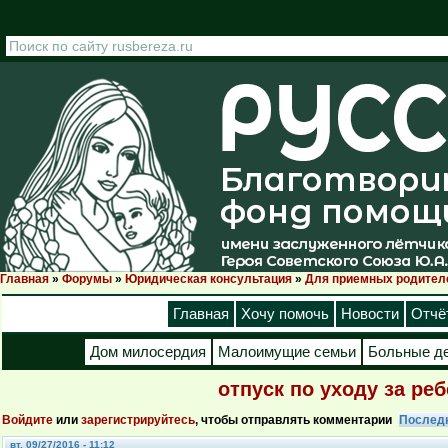
Перейти к основному содержанию
Главная
»
Форумы
»
Юридическая консультация
»
Для приемных родител
Вы здесь
Главная
Хочу помочь
Новости
Отчё
Дом милосердия
Малоимущие семьи
Больные д
отпуск по уходу за ре
Войдите
или
зарегистрируйтесь
, чтобы отправлять комментарии
Послед
вт, 09/27/2016 - 11:12