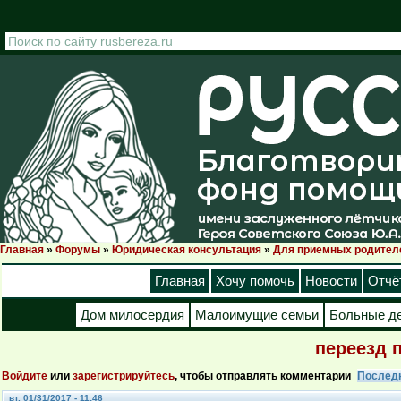
Перейти к основному содержанию
Главная
»
Форумы
»
Юридическая консультация
»
Для приемных родител
Вы здесь
Главная
Хочу помочь
Новости
Отчё
Дом милосердия
Малоимущие семьи
Больные д
переезд 
Войдите
или
зарегистрируйтесь
, чтобы отправлять комментарии
Послед
вт, 01/31/2017 - 11:46