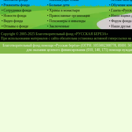
• Реквизиты фонда
• Больные дети
• Обучение ко
• Сотрудники фонда
• Храмы и монастыри
• Газета «Русск
• Новости фонда
• Православные организации
• Наши ящики 
• Видео фонда
• Пенсионеры и инвалиды
• Форум фонда
• Отзывы о фонде
• Заключенные
• Наши друзья
Copyright © 2005-2025 Благотворительный фонд «РУССКАЯ БЕРЕЗА»
При использовании материалов с сайта обязательна установка активной гиперссылки на
Благотворительный фонд помощи «Русская берёза» (ОГРН: 1055002308778, ИНН: 5013
для оказания целевого финансирования (010, 140, 171) помощи нужда