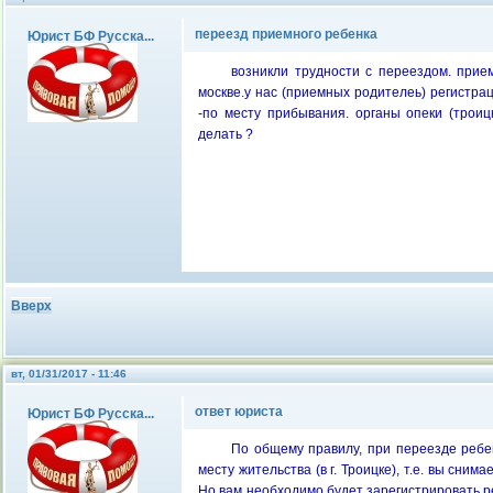
переезд приемного ребенка
Юрист БФ Русска...
возникли трудности с переездом. прием
москве.у нас (приемных родителеь) регистрац
-по месту прибывания. органы опеки (троиц
делать ?
Вверх
вт, 01/31/2017 - 11:46
ответ юриста
Юрист БФ Русска...
По общему правилу, при переезде ребе
месту жительства (в г. Троицке), т.е. вы сним
Но вам необходимо будет зарегистрировать р