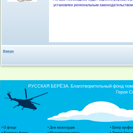
установлен региональным законодательством (
Вверх
РУССКАЯ БЕРЁЗА. Благотворительный фонд помощ
Героя С
• О фонде
• Дом милосердия
• Центр профил
• Контакты фонда
• Малоимущие семьи
• Летняя база 