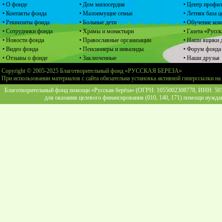
• О фонде
• Дом милосердия
• Центр профил
• Контакты фонда
• Малоимущие семьи
• Летняя база 
• Реквизиты фонда
• Больные дети
• Обучение ко
• Сотрудники фонда
• Храмы и монастыри
• Газета «Русск
• Новости фонда
• Православные организации
• Наши ящики 
• Видео фонда
• Пенсионеры и инвалиды
• Форум фонда
• Отзывы о фонде
• Заключенные
• Наши друзья
Copyright © 2005-2025 Благотворительный фонд «РУССКАЯ БЕРЕЗА»
При использовании материалов с сайта обязательна установка активной гиперссылки на
Благотворительный фонд помощи «Русская берёза» (ОГРН: 1055002308778, ИНН: 5013
для оказания целевого финансирования (010, 140, 171) помощи нужда