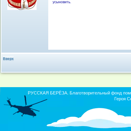
усыновить.
Вверх
РУССКАЯ БЕРЁЗА. Благотворительный фонд помощ
Героя С