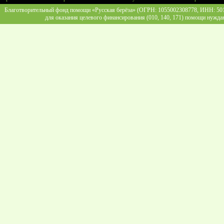
Благотворительный фонд помощи «Русская берёза» (ОГРН: 1055002308778, ИНН: 5013
для оказания целевого финансирования (010, 140, 171) помощи нужда