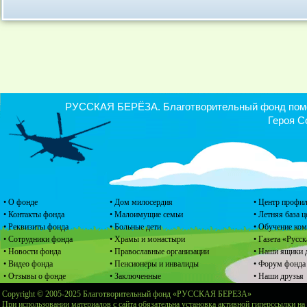
РУССКАЯ БЕРЁЗА. Благотворительный фонд помощ
Героя С
• О фонде
• Дом милосердия
• Центр профил
• Контакты фонда
• Малоимущие семьи
• Летняя база 
• Реквизиты фонда
• Больные дети
• Обучение ко
• Сотрудники фонда
• Храмы и монастыри
• Газета «Русск
• Новости фонда
• Православные организации
• Наши ящики 
• Видео фонда
• Пенсионеры и инвалиды
• Форум фонда
• Отзывы о фонде
• Заключенные
• Наши друзья
Copyright © 2005-2025 Благотворительный фонд «РУССКАЯ БЕРЕЗА»
При использовании материалов с сайта обязательна установка активной гиперссылки на