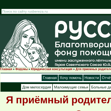
Перейти к основному содержанию
Главная
»
Форумы
»
Юридическая консультация
»
Для приемных родител
Вы здесь
Главная
Хочу помочь
Новости
Отчё
Дом милосердия
Малоимущие семьи
Больные д
Я приёмный родител