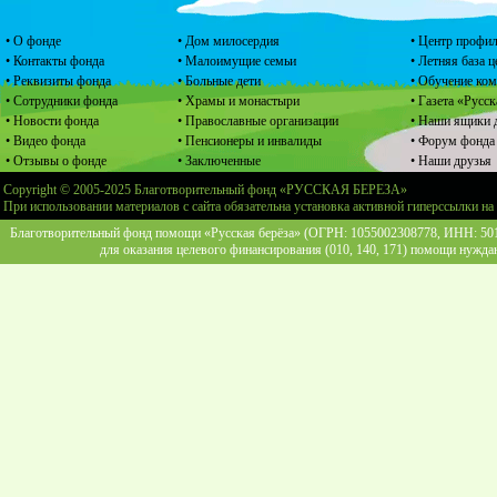
• О фонде
• Дом милосердия
• Центр профил
• Контакты фонда
• Малоимущие семьи
• Летняя база 
• Реквизиты фонда
• Больные дети
• Обучение ко
• Сотрудники фонда
• Храмы и монастыри
• Газета «Русск
• Новости фонда
• Православные организации
• Наши ящики 
• Видео фонда
• Пенсионеры и инвалиды
• Форум фонда
• Отзывы о фонде
• Заключенные
• Наши друзья
Copyright © 2005-2025 Благотворительный фонд «РУССКАЯ БЕРЕЗА»
При использовании материалов с сайта обязательна установка активной гиперссылки на
Благотворительный фонд помощи «Русская берёза» (ОГРН: 1055002308778, ИНН: 5013
для оказания целевого финансирования (010, 140, 171) помощи нужда