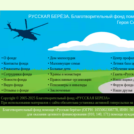
РУССКАЯ БЕРЁЗА. Благотворительный фонд помощ
Героя С
• О фонде
• Дом милосердия
• Центр профил
• Контакты фонда
• Малоимущие семьи
• Летняя база 
• Реквизиты фонда
• Больные дети
• Обучение ко
• Сотрудники фонда
• Храмы и монастыри
• Газета «Русск
• Новости фонда
• Православные организации
• Наши ящики 
• Видео фонда
• Пенсионеры и инвалиды
• Форум фонда
• Отзывы о фонде
• Заключенные
• Наши друзья
Copyright © 2005-2025 Благотворительный фонд «РУССКАЯ БЕРЕЗА»
При использовании материалов с сайта обязательна установка активной гиперссылки на
Благотворительный фонд помощи «Русская берёза» (ОГРН: 1055002308778, ИНН: 5013
для оказания целевого финансирования (010, 140, 171) помощи нужда