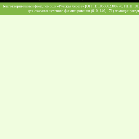
Благотворительный фонд помощи «Русская берёза» (ОГРН: 1055002308778, ИНН: 5013
для оказания целевого финансирования (010, 140, 171) помощи нужда