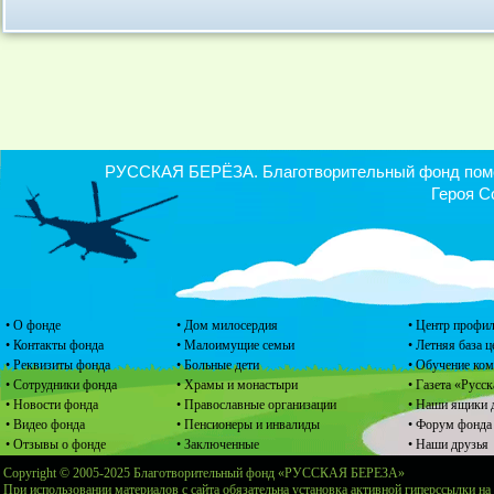
РУССКАЯ БЕРЁЗА. Благотворительный фонд помощ
Героя С
• О фонде
• Дом милосердия
• Центр профил
• Контакты фонда
• Малоимущие семьи
• Летняя база 
• Реквизиты фонда
• Больные дети
• Обучение ко
• Сотрудники фонда
• Храмы и монастыри
• Газета «Русск
• Новости фонда
• Православные организации
• Наши ящики 
• Видео фонда
• Пенсионеры и инвалиды
• Форум фонда
• Отзывы о фонде
• Заключенные
• Наши друзья
Copyright © 2005-2025 Благотворительный фонд «РУССКАЯ БЕРЕЗА»
При использовании материалов с сайта обязательна установка активной гиперссылки на