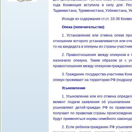
года Конвенция вступила в силу для: Рос
Таджикистана, Туркменистана, Узбекистана, У
Исходя из содержания ст.ст. 33-36 Кон
Опека (попечительство)
1. Установление или отмена опеки про
отношении которого устанавливается или отм
то на кандидата в опекуны из страны-участни
2. Правоотношения между опекуном и п
назначило опекуна. Таким образом (и с у
правоотношения между опекуном-гражданином
3. Гражданин государства-участника Кон
опекун проживает на территории РФ (подразум
Усыновление
1. Усыновление или его отмена определ
момент подачи заявления об усыновлении и
усыновляют детей-граждан РФ по правилам
получают по правилам страны происхождения
будут применяться нормы семейного законод
2. Если ребенок-гражданин РФ усыновляе