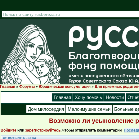
Перейти к основному содержанию
Главная
»
Форумы
»
Юридическая консультация
»
Для приемных родител
Вы здесь
Главная
Хочу помочь
Новости
Отчё
Дом милосердия
Малоимущие семьи
Больные д
Возможно ли усыновление р
Войдите
или
зарегистрируйтесь
, чтобы отправлять комментарии
Послед
вт, 05/10/2016 - 23:54