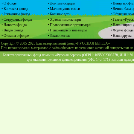
• О фонде
• Дом милосердия
• Центр профил
• Контакты фонда
• Малоимущие семьи
• Летняя база 
• Реквизиты фонда
• Больные дети
• Обучение ко
• Сотрудники фонда
• Храмы и монастыри
• Газета «Русск
• Новости фонда
• Православные организации
• Наши ящики 
• Видео фонда
• Пенсионеры и инвалиды
• Форум фонда
• Отзывы о фонде
• Заключенные
• Наши друзья
Copyright © 2005-2025 Благотворительный фонд «РУССКАЯ БЕРЕЗА»
При использовании материалов с сайта обязательна установка активной гиперссылки на
Благотворительный фонд помощи «Русская берёза» (ОГРН: 1055002308778, ИНН: 5013
для оказания целевого финансирования (010, 140, 171) помощи нужда