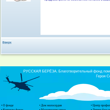
Вверх
РУССКАЯ БЕРЁЗА. Благотворительный фонд помощ
Героя С
• О фонде
• Дом милосердия
• Центр профил
• Контакты фонда
• Малоимущие семьи
• Летняя база 