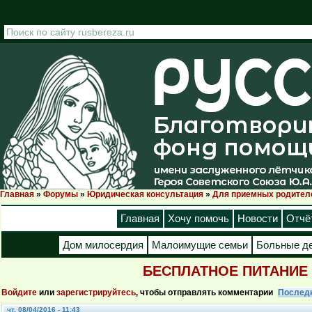
Перейти к основному содержанию
Главная
»
Форумы
»
Юридическая консультация
»
Для приемных родител
Вы здесь
Главная
Хочу помочь
Новости
Отчё
Дом милосердия
Малоимущие семьи
Больные д
БЕСПЛАТНОЕ ПИТАНИЕ
Войдите
или
зарегистрируйтесь
, чтобы отправлять комментарии
Послед
чт, 08/04/2016 - 11:43