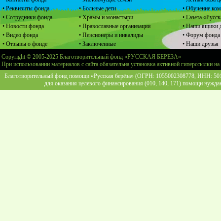
• Реквизиты фонда
• Больные дети
• Обучение ко
• Сотрудники фонда
• Храмы и монастыри
• Газета «Русск
• Новости фонда
• Православные организации
• Наши ящики 
• Видео фонда
• Пенсионеры и инвалиды
• Форум фонда
• Отзывы о фонде
• Заключенные
• Наши друзья
Copyright © 2005-2025 Благотворительный фонд «РУССКАЯ БЕРЕЗА»
При использовании материалов с сайта обязательна установка активной гиперссылки на
Благотворительный фонд помощи «Русская берёза» (ОГРН: 1055002308778, ИНН: 5013
для оказания целевого финансирования (010, 140, 171) помощи нужда