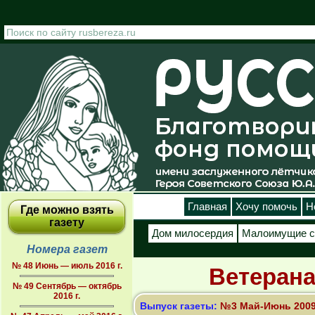
Перейти к основному содержанию
Главная
Хочу помочь
Н
Где можно взять
газету
Дом милосердия
Малоимущие с
Номера газет
№ 48 Июнь — июль 2016 г.
Ветерана
№ 49 Сентябрь — октябрь
2016 г.
Выпуск газеты:
№3 Май-Июнь 2009 