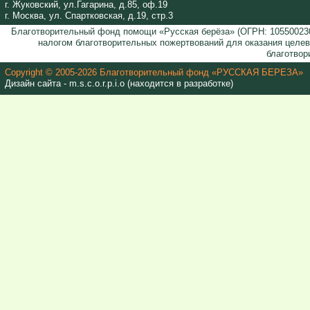
г. Жуковский, ул.Гагарина, д.85, оф.19
г. Москва, ул. Спартковская, д.19, стр.3
Благотворительный фонд помощи «Русская берёза» (ОГРН: 105500230
налогом благотворительных пожертвований для оказания целе
благотвор
Copyright © 2005-2026 Благотворительный фонд «РУССКАЯ БЕРЕЗА»
Дизайн сайта - m.s.c.o.r.p.i.o (находится в разработке)