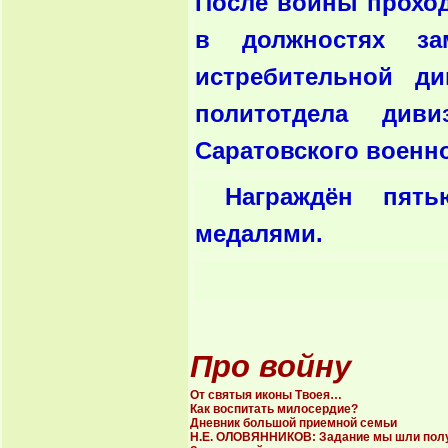
После войны проход
в должностях за
истребительной д
политотдела див
Саратовского военно
Награждён пят
медалями.
Про войну
От святыя иконы Твоея…
Как воспитать милосердие?
Дневник большой приемной семьи
Н.Е. ОЛОВЯННИКОВ: Задание мы шли получа