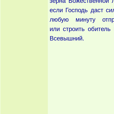
зерна Божественной
если Господь даст си
любую минуту от
п
или
строить обитель
Всевышний.