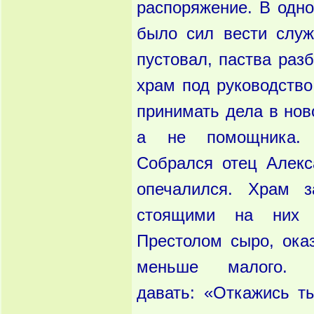
распоря
жение. В одн
было сил вести служ
пустовал,
паства раз
храм под руководств
принимать
дела в нов
а не помощника
Собрался
отец Алекс
опечалился. Храм 
стоящими на них 
Престолом
сыро, ока
меньше малого
давать:
«Откажись т