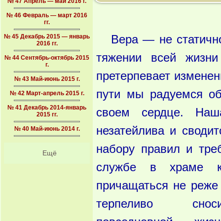
№ 47 Апрель — май 2016 г.
№ 46 Февраль — март 2016
гг.
№ 45 Декабрь 2015 — январь
Вера — не статично
2016 гг.
тяжении всей жизни
№ 44 Сентябрь-октябрь 2015
г.
претерпевает изменен
№ 43 Май-июнь 2015 г.
пути мы радуемся об
№ 42 Март-апрель 2015 г.
№ 41 Декабрь 2014-январь
своем сердце. Наш
2015 гг.
незатейли­ва и своди
№ 40 Май-июнь 2014 г.
набору правил и тре
Ещё
службе в храме ка
причащаться не реже 
терпеливо снос