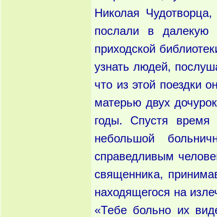
Николая Чудотворца,
послали в далекую 
приходской би­блиотек
узнать людей, послуш
что из этой по­ездки 
матерью двух дочурок
годы. Спустя время
небольшой больнич
справедливым челове
священника, принимав
находящего­ся на изле
«Тебе больно их вид