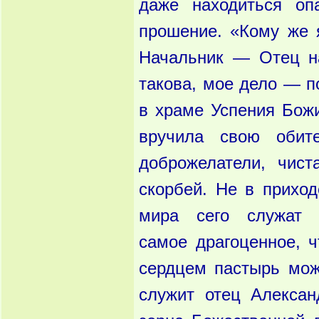
даже находиться о
прошение. «Кому
же 
Начальник — Отец н
такова, мое дело — п
в
храме Успения Бож
вручила свою обит
доброже
латели, чис
скорбей. Не в прихо
мира сего служа
самое
драгоценное, 
сердцем пастырь мож
служит отец Алекса