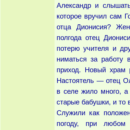
Александр и слышать
которое вручил сам Г
отца Дио­нисия? Же
полгода отец Дионис
потерю учителя и дру
ниматься за работу 
приход. Но­вый храм
Настоятель — отец О
в селе жило
много, а
старые бабушки, и то
Служили как
положе
погоду, при любом 