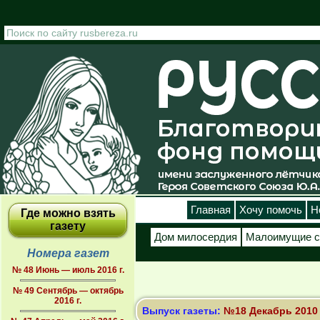
Перейти к основному содержанию
Главная
Хочу помочь
Н
Где можно взять
газету
Дом милосердия
Малоимущие с
Номера газет
№ 48 Июнь — июль 2016 г.
№ 49 Сентябрь — октябрь
2016 г.
Выпуск газеты:
№18 Декабрь 2010 