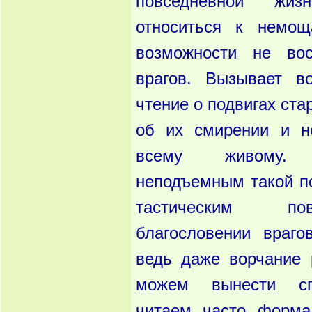
повседневной жи
относиться к немо
возможности не вос
врагов. Вызывает в
чтение о подви­гах ст
об их смирении и н
всему живому.
неподъемным такой п
тастическим по
благословении враго
ведь даже ворчание 
можем вынести сп
читаем часто формал