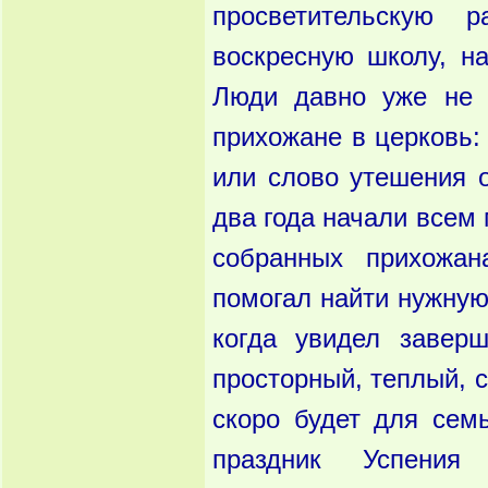
просветительскую р
вос
кресную школу, н
Люди давно уже не в
прихожане
в церковь:
или слово утешения 
два года начали всем
собранных
прихожан
помогал найти нужну
когда
увидел завер
просторный, теплый, 
скоро
будет для сем
праздник Успения