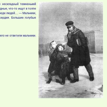
н нескладный темненький
дные, что-то ищут в тол­пе
 среди людей… — Мальчики,
сердия. Большие го­лубые
его не ответили мальчики.