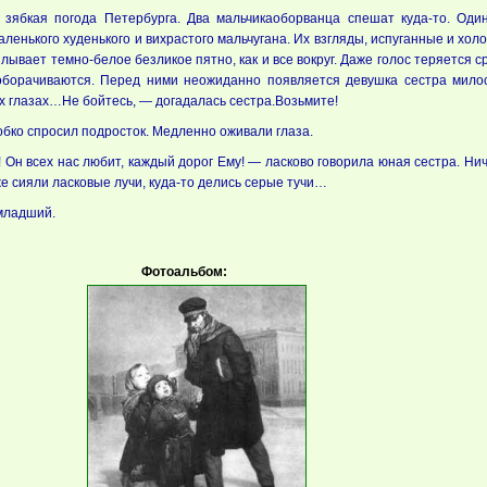
зябкая погода Пе­тербурга. Два мальчика­оборванца спешат куда-то. Оди
­ленького худенького и вихрастого мальчугана. Их взгляды, испуган­ные и холо
лывает темно-белое без­ликое пятно, как и все вокруг. Даже голос теряется
оборачиваются. Перед ними неожиданно появляется девушка
сестра мило
их глазах…
Не бойтесь, — догадалась сестра.
Возьмите!
обко спросил подросток. Медленно оживали глаза.
! Он всех нас любит, каж­дый дорог Ему! — ласково говорила юная сестра. Нич
же сияли ласковые лучи, куда-то делись серые тучи…
 младший.
Фотоальбом: