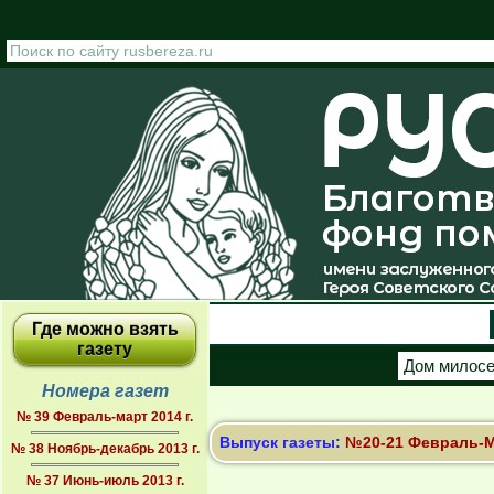
Перейти к основному содержанию
Где можно взять
газету
Дом милос
Номера газет
№ 39 Февраль-март 2014 г.
Выпуск газеты:
№20-21 Февраль-Ма
№ 38 Ноябрь-декабрь 2013 г.
№ 37 Июнь-июль 2013 г.