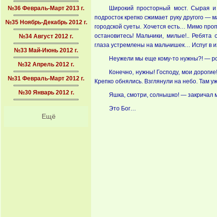
№36 Февраль-Март 2013 г.
Широкий просторный мост. Сырая и 
подросток крепко сжимает руку другого — ма
№35 Ноябрь-Декабрь 2012 г.
городской суеты. Хочется есть… Мимо проп
остановитесь! Маль­чики, милые!..
Ребята 
№34 Август 2012 г.
глаза устремлены на мальчи­шек… Испуг в 
№33 Май-Июнь 2012 г.
Неужели мы еще кому-то нуж­ны?! — р
№32 Апрель 2012 г.
Конечно, нужны! Господу, мои дорогие
№31 Февраль-Март 2012 г.
Крепко обнялись. Взглянули на небо. Там у
№30 Январь 2012 г.
Яшка, смотри, солнышко! — за­кричал
Это Бог…
Ещё