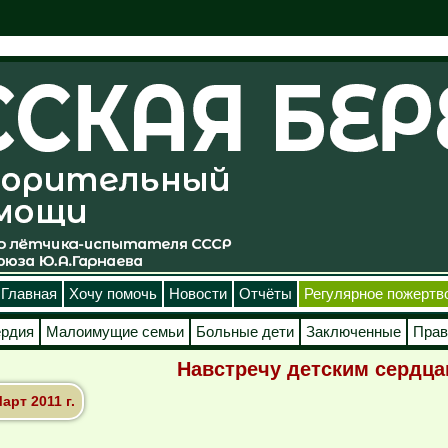
Главная
Хочу помочь
Новости
Отчёты
Регулярное пожертв
ердия
Малоимущие семьи
Больные дети
Заключенные
Прав
Навстречу детским сердц
рт 2011 г.