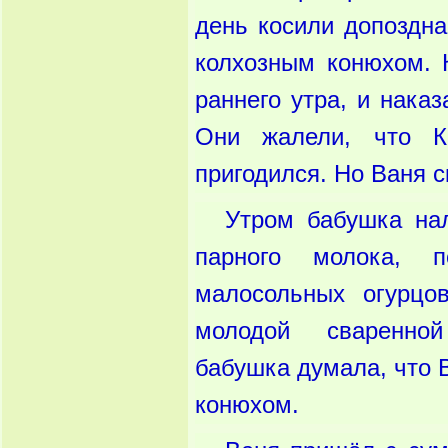
день косили допоздна
колхозным конюхом. 
раннего утра, и нака
Они жалели, что К
пригодился. Но Ваня с
Утром бабушка на
парного молока, 
малосольных огурцо
молодой сваренно
бабушка думала, что В
конюхом.