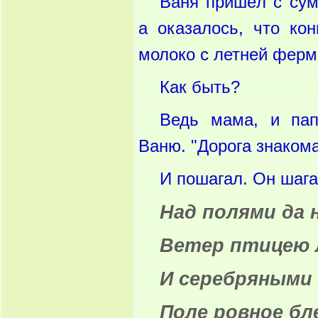
Ваня пришёл с сум
а оказалось, что ко
молоко с летней ферм
Как быть?
Ведь мама, и пап
Ваню. "Дорога знакома
И пошагал. Он шага
Над полями да
Ветер птицею 
И серебряными
Поле ровное б