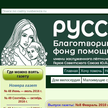
Перейти к основному содержанию
Главная
Хочу помочь
Н
Где можно взять
газету
Дом милосердия
Малоимущие с
Номера газет
№ 48 Июнь — июль 2016 г.
№ 49 Сентябрь — октябрь
2016 г.
Выпуск газеты:
№8 Февраль 2010 г