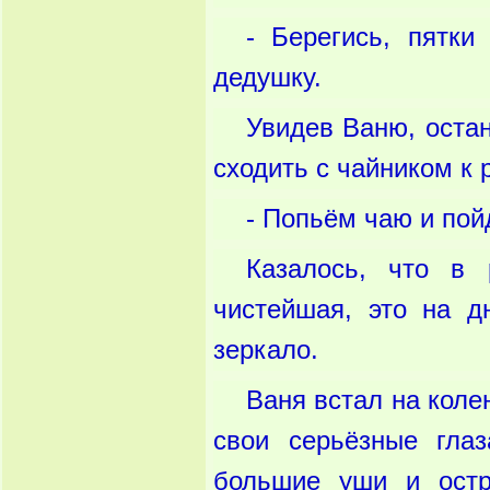
- Берегись, пятки
дедушку.
Увидев Ваню, оста
сходить с чайником к 
- Попьём чаю и пой
Казалось, что в 
чистейшая, это на д
зеркало.
Ваня встал на колен
свои серьёзные гла
большие уши и остр