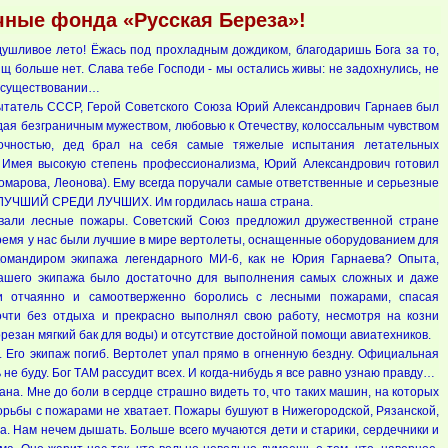
чные фонда «Русская Береза»!
душливое лето! Ёжась под прохладным дождиком, благодаришь Бога за то,
щ больше нет. Слава тебе Господи - мы остались живы: не задохнулись, не
м существовании…
ытатель СССР, Герой Советского Союза Юрий Александрович Гарнаев был
дая безграничным мужеством, любовью к Отечеству, колоссальным чувством
дочностью, дед брал на себя самые тяжелые испытания летательных
о. Имея высокую степень профессионализма, Юрий Александрович готовил
Комарова, Леонова). Ему всегда поручали самые ответственные и серьезные
 ЛУЧШИЙ СРЕДИ ЛУЧШИХ. Им гордилась наша страна.
вали лесные пожары. Советский Союз предложил дружественной стране
время у нас были лучшие в мире вертолеты, оснащенные оборудованием для
командиром экипажа легендарного МИ-6, как не Юрия Гарнаева? Опыта,
нашего экипажа было достаточно для выполнения самых сложных и даже
ки отчаянно и самоотверженно боролись с лесными пожарами, спасая
чти без отдыха и прекрасно выполнял свою работу, несмотря на козни
орезан мягкий бак для воды) и отсутствие достойной помощи авиатехников.
о. Его экипаж погиб. Вертолет упал прямо в огненную бездну. Официальная
 не буду. Бог ТАМ рассудит всех. И когда-нибудь я все равно узнаю правду…
ана. Мне до боли в сердце страшно видеть то, что таких машин, на которых
борьбы с пожарами не хватает. Пожары бушуют в Нижегородской, Рязанской,
а. Нам нечем дышать. Больше всего мучаются дети и старики, сердечники и