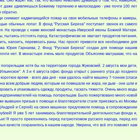
а. Оно жарит нас так, что вольно невольно думаешь о том, что, наверное,
рот даже удивляешься Божиему терпению и милосердию - уже почти 100 лет
я обратно.
юди снимают надвигающийся пожар на свои мобильные телефоны и камеры,
щью обычных лопат. В фонд "Русская Береза" поступает звонок из самого
я. На проводе с нами женский монастырь Иверской иконы Божией Матери.
, пытаясь отстоять город. Катастрофически не хватает продуктов питания,
ить, напоить, перевязать раны. Нас просят привезти все необходимое для
нучка Юрия Гарнаева; 2. Фонд "Русская Береза" создан для помощи нашим
 почти нет. В монастыре очень мало продуктов. Объясняю матушкам, что на
огорельцам хотя бы на территории города Жуковский. 2 августа мои дети,
Ильинское". А 3 и 4 августа офис фонда открыт с раннего утра до позднего
ороткое время - всего два дня - нам удалось найти машину 7-тонник (спаси
арна всем добрым людям, которым не помешали ни жара, ни дым - они шли и
ровать и упаковывать одежду, продукты, таскать тяжести. Очень много воды
а Предпринимателей на помощь погорельцам. Было пожертвовано много новой
к же вывешен призыв о помощи и благотворители стали приезжать из Москвы
ят (Андрей и Сергей) на своих машинах предложили помощь в сопровождении
 рублей! Я уже 5 лет занимаюсь благотворительной деятельностью фонда и,
е! Я просто преклоняюсь перед патриотизмом русского народа, перед его
ых качеств сохранилось в нашем народе. Уверена, что всё это поможет нам