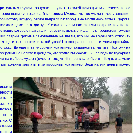
ворительным грузом тронулась в путь. С Божией помощью мы пересекли все
 горел прямо у шоссе); а близ города Мурома мы получили такое утешение:
о чистому воздуху легкие вбирали кислород и не могли насытиться. Дорога,
поехали даже не отдохнув. К сожалению, много сил мы потратили и на то,
ые вещи, которые нам стали привозить люди, очищая под предлогом помощи
вещи старые грязные заношенные не везли, что мы не будем это отвозить
- люди и так пережили такой ужас! Но все равно, вопреки моим просьбам,
то ужас. Да еще и за мусорный контейнер пришлось заплатить! Поэтому на
сердны! Не несите в фонд то, что жалко выбросить! У нас ведь не мусорная
им на выброс мусора (вместо того, чтобы посылки собирать бедным семьям
е мы должны заплатить за мусорный контейнер. Ведь на эти деньги можно
ерском
рности
пать не
оманда
Матери,
 этого
было. С
сякими
 колени