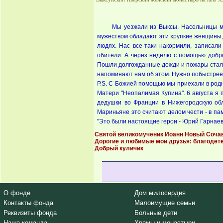
Мы уезжали из Выксы. Насельницы мо
мужеством обладают эти хрупкие женщины, 
людях. Нас все-таки накормили, записал
обители. А через неделю с помощью добр
Пошли долгожданные дожди и пожары стали 
напоминают нам об этом. Нужно побыстрее 
P.S. С Божией помощью мы приехали в родн
Матери "Неопалимая Купина". 6 августа я п
дедушки во Франции в Нижегородскую обл
Мариньяне это считают делом чести - в па
"Это были настоящие герои - Юрий Гарнаев 
Святой великомученик Иоанн Новый Соча
Дорогие и любимые мои друзья: благодет
Добрый куличик
О фонде
Дом милосердия
Контакты фонда
Малоимущие семьи
Реквизиты фонда
Больные дети
Наша команда
Храмы и монастыри