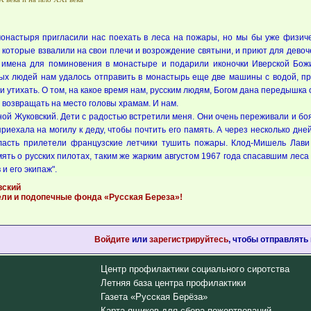
настыря пригласили нас поехать в леса на пожары, но мы бы уже физичес
которые взвалили на свои плечи и возрождение святыни, и приют для девоче
и имена для поминовения в монастыре и подарили иконочки Иверской Бож
ых людей нам удалось отправить в монастырь еще две машины с водой, пр
утихать. О том, на какое время нам, русским людям, Богом дана передышка о
возвращать на место головы храмам. И нам.
ой Жуковский. Дети с радостью встретили меня. Они очень переживали и боя
риехала на могилу к деду, чтобы почтить его память. А через несколько дне
асть прилетели французские летчики тушить пожары. Клод-Мишель Лави 
мять о русских пилотах, таким же жарким августом 1967 года спасавшим лес
и его экипаж".
вский
ели и подопечные фонда «Русская Береза»!
Войдите
или
зарегистрируйтесь
, чтобы отправлять
Центр профилактики социального сиротства
Летняя база центра профилактики
Газета «Русская Берёза»
Карта ящиков для сбора пожертвований