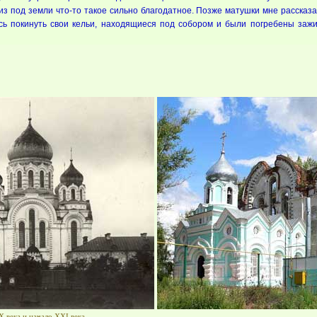
 из под земли что-то такое сильно благодатное. Позже матушки мне рассказа
ись покинуть свои кельи, находящиеся под собором и были погребены заж
 века и начало XXI века