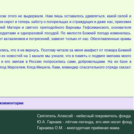
ки этого не выдержали. Нам лишь оставалось удивляться, какой силой и
к-сирот и теперь заботу о погорельцах и страждущих и даже нас, приезжих
ией Матери и святого преподобного Варнавы Гефсиманского, основателя
одуктами и одноразовой посудой. По милости Божией погода изменилась.
т катаклизмов и потрясений, зависит только от нас. Обезглавленные храмы
лись, что я не вернусь. Поэтому читали за меня акафист от пожара Божией
й из новостей на 1 канале мы узнали, что в память о подвиге экипажа моего
и его экипаж в Россию попросились сами, добровольцами. На их базе в
а под Марселем. Клод-Мишель Лави, командир спасательного отряда сказал:
 комментарии
Святитель Алексий - небесный покровитель фонда
Ю.А. Гарнаев - лётчик-легенда, его имя носит фонд
Гарнаева О.М. - многодетная приёмная мама