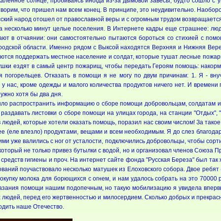
каленное солнце, пробиваясь иногда из-за дымовой завесы, будто сошло с ум
творим, что пришел нам всем конец. В принципе, это неудивительно. Наобо
сский народ отошел от православной веры и с огромным трудом возвращаетс
за несколько минут целые поселения. В Интернете кадры еще страшнее: л
ают в отчаянии: они самостоятельно пытаются бороться со стихией с помо
одской области. Именно рядом с Выксой находятся Верхняя и Нижняя Вере
ются поддержать местное население и солдат, которые тушат лесные пожары
тушки ездят в самый центр пожарищ, чтобы передать Героям помощь: накорм
я погорельцев. Отказать в помощи я не могу по двум причинам: 1. Я - в
о у нас, кроме одежды и малого количества продуктов ничего нет. И времени
нужно хотя бы два дня.
ыло распространить информацию о сборе помощи добровольцам, солдатам и п
аздавать листовки о сборе помощи на улицах города, на станции "Отдых", "
юдей, которые хотели оказать помощь, поразил нас своим числом! За такое к
ее (еле влезло) продуктами, вещами и всем необходимым. Я до слез благод
и уже валились с ног от усталости, подключились добровольцы, чтобы сорти
 который не только привез бутылки с водой, но и организовал членов Союз
, средств гигиены и проч. На интернет сайте фонда "Русская Береза" был та
вований поучаствовало несколько матушек из Елоховского собора. Двое реб
покупку молока для борющихся с огнем, и нам удалось собрать на это 70000
казания помощи нашим подопечным, но такую мобилизацию я увидела впервы
 людей, перед его жертвенностью и милосердием. Сколько добрых и прекрасн
родить наше Отечество.