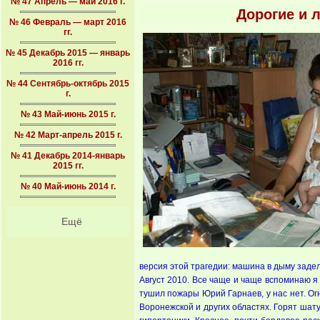
№ 47 Апрель — май 2016 г.
Дорогие и 
№ 46 Февраль — март 2016
гг.
№ 45 Декабрь 2015 — январь
2016 гг.
№ 44 Сентябрь-октябрь 2015
г.
№ 43 Май-июнь 2015 г.
№ 42 Март-апрель 2015 г.
№ 41 Декабрь 2014-январь
2015 гг.
№ 40 Май-июнь 2014 г.
Ещё
версия этой трагедии: машина в дыму задела
Август 2010. Все чаще и чаще вспоминаю я 
тушил пожары Юрий Гарнаев, у нас нет. Ог
Воронежской и других областях. Горят шат