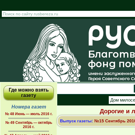
Перейти к основному содержанию
Где можно взять
газету
Дом милос
Номера газет
Дорогие и 
№ 48 Июнь — июль 2016 г.
Выпуск газеты:
№15 Сентябрь 2010
№ 49 Сентябрь — октябрь
2016 г.