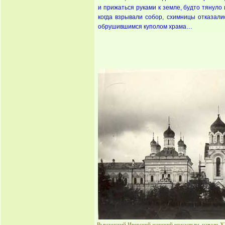
и прижаться руками к земле, будто тянуло
когда взрывали собор, схимницы отказал
обрушившимся куполом храма…
Выксунский Иверский женский монастырь начало XX