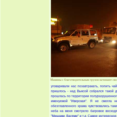
Машины с благотворительным грузом начинают сво
уговаривали нас позавтракать, попить ча
пришлось - над Выксой собрался такой 
прошлась по территории полуразрушенного
именуемой "Иверская". Я не смогла н
обезглавленного храма чувствовались так
неба на меня смотрело багровое восход
"Мишами, Васями" и т.д. Самое интересное