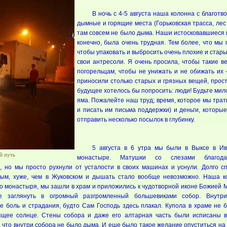
В ночь с 4-5 августа наша колонна с благот
дымные и горящие места (Горьковская трасса, лес
там совсем не было дыма. Наши истосковавшиеся п
конечно, была очень трудная. Тем более, что мы 
чтобы упаковать и выбросить очень плохие и стар
свои антресоли. Я очень просила, чтобы такие 
погорельцам, чтобы не унижать и не обижать их 
приносили столько старых и грязных вещей, прос
будущее хотелось бы попросить: люди! Будьте мило
яма. Пожалейте наш труд; время, которое мы трат
и писать им письма поддержки) и деньги, которы
отправить несколько посылок в глубинку.
5 августа в 6 утра мы были в Выксе в Ив
й путь
монастыре. Матушки со слезами благода
й, но мы просто рухнули от усталости в своих машинах и уснули. Долго с
дым, хуже, чем в Жуковском и дышать стало вообще невозможно. Наша к
 монастыря, мы зашли в храм и приложились к чудотворной иконе Божией 
е заглянуть в огромный разгромленный большевиками собор. Внутри
ие боль и страдания, будто Сам Господь здесь плакал. Купола в храме не 
ящее солнце. Стены собора и даже его алтарная часть были исписаны в
, что внутри собора не было дыма. И еще было такое желание опуститься на