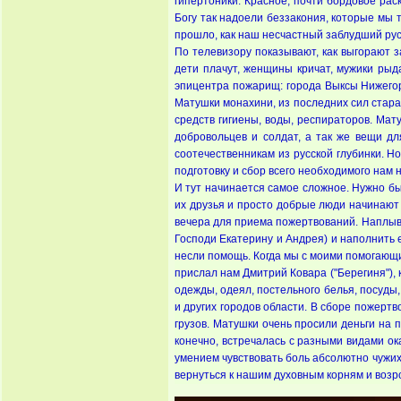
гипертоники. Красное, почти бордовое рас
Богу так надоели беззакония, которые мы 
прошло, как наш несчастный заблудший ру
По телевизору показывают, как выгорают 
дети плачут, женщины кричат, мужики рыд
эпицентра пожарищ: города Выксы Нижегор
Матушки монахини, из последних сил стара
средств гигиены, воды, респираторов. Ма
добровольцев и солдат, а так же вещи дл
соотечественникам из русской глубинки. Н
подготовку и сбор всего необходимого нам 
И тут начинается самое сложное. Нужно б
их друзья и просто добрые люди начинают р
вечера для приема пожертвований. Наплыв л
Господи Екатерину и Андрея) и наполнить 
несли помощь. Когда мы с моими помогающим
прислал нам Дмитрий Ковара ("Берегиня"),
одежды, одеял, постельного белья, посуды
и других городов области. В сборе пожерт
грузов. Матушки очень просили деньги на 
конечно, встречалась с разными видами о
умением чувствовать боль абсолютно чужих
вернуться к нашим духовным корням и воз