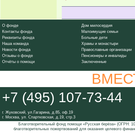
О фонде
Дом милосердия
Контакты фонда
Малоимущие семьи
Реквизиты фонда
Больные дети
Наша команда
Храмы и монастыри
Новости фонда
Православные организации
Отзывы о фонде
Пенсионеры и инвалиды
Отчёты о помощи
Заключенные
ВМЕС
+7 (495) 107-73-44
г. Жуковский, ул.Гагарина, д.85, оф.19
г. Москва, ул. Спартковская, д.19, стр.3
Благотворительный фонд помощи «Русская берёза» (ОГРН: 105
благотворительных пожертвований для оказания целевого финан