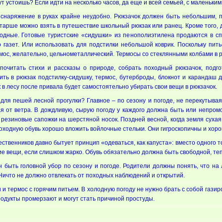
тут устоишь? Если идти на несколько часов, да еще и всей семьей, с маленьки
и снаряжение в руках крайне неудобно. Рюкзачок должен быть небольшим, п
тарше можно взять в путешествие школьный рюкзак или ранец. Кроме того, 
олодные. Готовые туристские «сидушки» из пенополиэтилена продаются в с
 газет. Или использовать для подстилки небольшой коврик. Поскольку пить
ос, желательно, цельнометаллический. Термосы со стеклянными колбами в р
почитать стихи и рассказы о природе, собрать походный рюкзачок, подго
ить в рюкзак подстилку-сидушку, термос, бутерброды, блокнот и карандаш
 в лесу после привала будет самостоятельно убирать свои вещи в рюкзачок.
 для пешей лесной прогулки? Главное – по сезону и погоде, не перекутыва
 от ветра. В дождливую, сырую погоду у каждого должна быть или непромок
езиновые сапожки на шерстяной носок. Поздней весной, когда земля сухая,
походную обувь хорошо вложить войлочные стельки. Они гигроскопичны и хор
твенников давно бытует принцип «одеваться, как капуста»: вместо одного т
е вещи, если слишком жарко. Обувь обязательно должна быть свободной, теп
 быть головной убор по сезону и погоде. Родители должны понять, что на 
Ничто не должно отвлекать от походных наблюдений и открытий.
и термос с горячим питьем. В холодную погоду не нужно брать с собой газиров
родукты промерзают и могут стать причиной простуды.