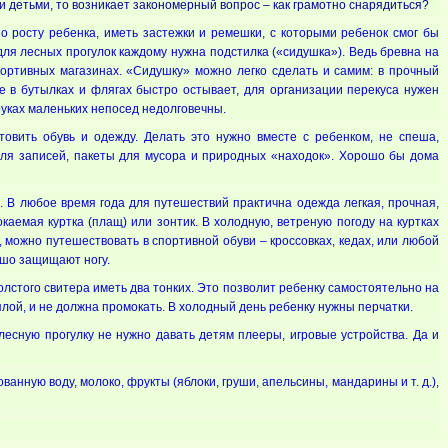
ми детьми, то возникает закономерный вопрос – как грамотно снарядиться?
о росту ребенка, иметь застежки и ремешки, с которыми ребенок смог бы
для лесных прогулок каждому нужна подстилка («сидушка»). Ведь бревна на
портивных магазинах. «Сидушку» можно легко сделать и самим: в прочный
е в бутылках и флягах быстро остывает, для организации перекуса нужен
уках маленьких непосед недолговечны.
товить обувь и одежду. Делать это нужно вместе с ребенком, не спеша,
 для записей, пакеты для мусора и природных «находок». Хорошо бы дома
я. В любое время года для путешествий практична одежда легкая, прочная,
аемая куртка (плащ) или зонтик. В холодную, ветреную погоду на куртках
 можно путешествовать в спортивной обуви – кроссовках, кедах, или любой
ошо защищают ногу.
олстого свитера иметь два тонких. Это позволит ребенку самостоятельно на
лой, и не должна промокать. В холодный день ребенку нужны перчатки.
лесную прогулку не нужно давать детям плееры, игровые устройства. Да и
анную воду, молоко, фрукты (яблоки, груши, апельсины, мандарины и т. д.),