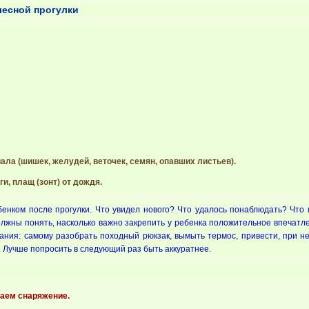
лесной прогулки
ла (шишек, желудей, веточек, семян, опавших листьев).
и, плащ (зонт) от дождя.
енком после прогулки. Что увидел нового? Что удалось понаблюдать? Что
олжны понять, насколько важно закрепить у ребенка положительное впечатл
ания: самому разобрать походный рюкзак, вымыть термос, привести, при не
. Лучше попросить в следующий раз быть аккуратнее.
раем снаряжение.