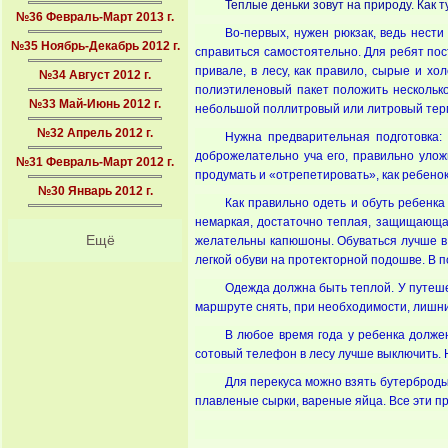
Теплые деньки зовут на природу. Как 
№36 Февраль-Март 2013 г.
Во-первых, нужен рюкзак, ведь нест
№35 Ноябрь-Декабрь 2012 г.
справиться самостоятельно. Для ребят пос
привале, в лесу, как правило, сырые и х
№34 Август 2012 г.
полиэтиленовый пакет положить несколько
№33 Май-Июнь 2012 г.
небольшой поллитровый или литровый терм
№32 Апрель 2012 г.
Нужна предварительная подготовка: 
доброжелательно уча его, правильно улож
№31 Февраль-Март 2012 г.
продумать и «отрепетировать», как ребенок
№30 Январь 2012 г.
Как правильно одеть и обуть ребенка
немаркая, достаточно теплая, защищающая
Ещё
желательны капюшоны. Обуваться лучше в р
легкой обуви на протекторной подошве. В 
Одежда должна быть теплой. У путешес
маршруте снять, при необходимости, лишни
В любое время года у ребенка должен
сотовый телефон в лесу лучше выключить. 
Для перекуса можно взять бутерброды 
плавленые сырки, вареные яйца. Все эти п