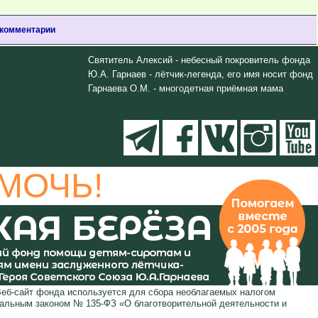
 комментарии
Святитель Алексий - небесный покровитель фонда
Ю.А. Гарнаев - лётчик-легенда, его имя носит фонд
Гарнаева О.М. - многодетная приёмная мама
МОЧЬ!
Веб-сайт фонда используется для сбора необлагаемых налогом
ральным законом № 135-ФЗ «О благотворительной деятельности и