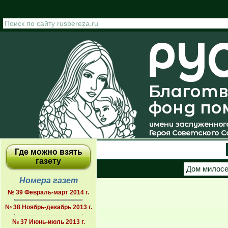
Перейти к основному содержанию
Где можно взять
газету
Дом милос
Номера газет
№ 39 Февраль-март 2014 г.
№ 38 Ноябрь-декабрь 2013 г.
№ 37 Июнь-июль 2013 г.