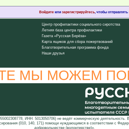
Войдите
или
зарегистрируйтесь
, чтобы отправлять
Центр профилактики социального сиротства
Летняя база центра профилактики
Газета «Русская Берёза»
Карта ящиков для сбора пожертвований
Благотворительная программа фонда
Наши друзья
ТЕ МЫ МОЖЕМ ПО
5002308778, ИНН: 5013050706) не ведёт коммерческую деятельность. 
сирования (010, 140, 171) помощи нуждающимся в соответствии с Феде
добровольчестве (волонтерстве)».