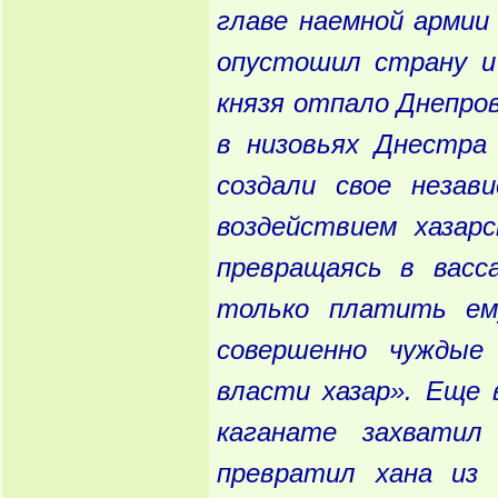
главе
наемной
армии
опустошил
страну
и
князя
отпало
Днепров
в
низовьях
Днестра
создали
свое
незави
воздействием
хазарс
превращаясь
в
васс
только
платить
ем
совершенно
чуждые
власти
хазар
». Еще
каганате
захватил
превратил
хана
из
д