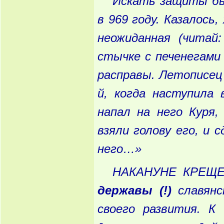
Искать
защиты
б
в
969 году
. Казалось
,
неожиданная
(читай
стычке
с
печенегами
расправы
. Летописец
й
, когда
наступила
в
напал
на
него
Куря
,
взяли
голову
его
, и
с
него
…»
НАКАНУНЕ
КРЕЩЕ
державы
(!)
славянс
своего
развития
. К
9