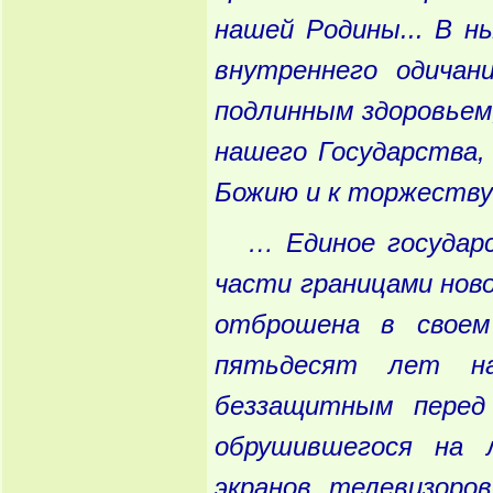
нашей
Родины
... В
ны
внутреннего
одичан
подлинным
здоровьем
нашего
Государства
,
Божию
и
к
торжеству
… Единое
государ
части
границами
ново
отброшена
в
своем
пятьдесят
лет
на
беззащитным
перед
обрушившегося
на
л
экранов
телевизоров