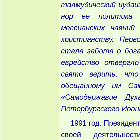
талмудический
иудаи
нор
ее
политика
п
мессианских
чаяний
р
христианству
. Перв
стала
забота
о
бог
еврейство
отвергло
свято
верить
, что
обещанному
им
Сам
«Самодержавие
Дух
Петербургского
Иоан
1991 год. Президен
своей деятельно