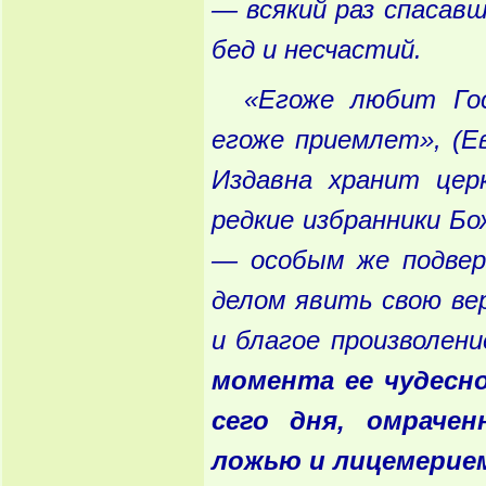
— всякий
раз
спасавш
бед
и
несчастий
.
«Егоже
любит
Гос
егоже
приемлет
», (Е
Издавна
хранит
церк
редкие
избранники
Бо
— особым
же
подвер
делом
явить
свою
ве
и
благое
произволени
момента
ее
чудесн
сего
дня
, омрачен
ложью
и
лицемерие