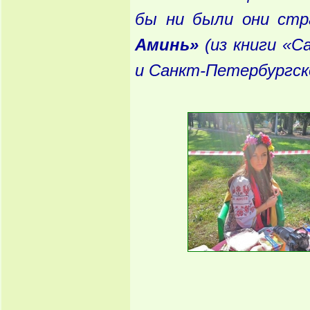
бы
ни
были
они
стр
Аминь
»
(из
книги
«Са
и
Санкт
-Петербургск