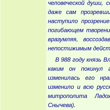
человеческой
души
, 
даже
сам
прозревш
наступило
прозрение
погибающем
творени
вразумляя
, воссозда
непостижимым
дейст
В
988 году
князь
Вл
каким
он
покинул
г
изменилась
его
нрав
изменило
и
всю
русс
митрополита
Ладож
Снычева
).