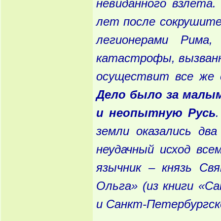
невиданного
взлета
.
лет
после
сокрушите
легионерами
Рима
,
катастрофы
, вызван
осуществит
все
же
Дело
было
за
малы
и
неопытную
Русь
земли
оказались
два
неудачный
исход
всем
язычник
– князь
Свя
Ольга
» (из
книги
«Са
и
Санкт
-Петербургск