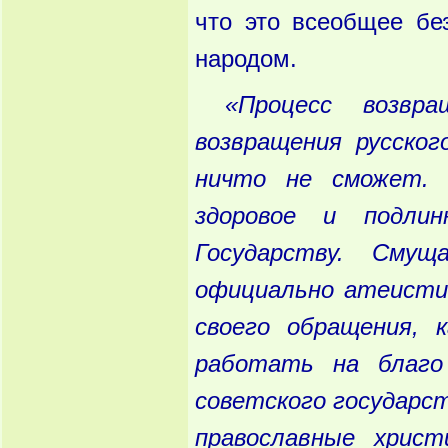
что это всеобщее б
народом.
«Процесс
возвращ
возвращения
русског
ничто
не
сможет
.
здоровое
и
подлин
Государству
. Смуща
официально
атеисти
своего
обращения
, к
работать
на
благо
советского
государс
православные
христ