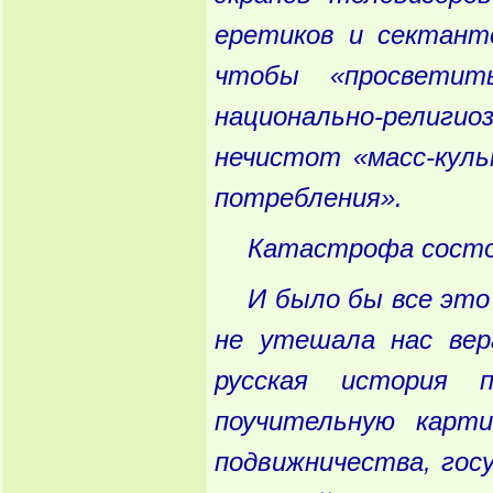
еретиков
и
сектант
чтобы
«просветит
национально
-религио
нечистот
«масс
-кул
потребления
».
Катастрофа
состо
И
было
бы
все
это
не
утешала
нас
вер
русская
история
по
поучительную
карти
подвижничества
, гос