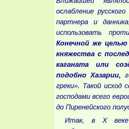
Ближайшей
являлос
ослабление
русского
партнера
и
данника
использовать
проти
Конечной
же
целью
княжества
с
после
каганата
или
созд
подобно
Хазарии
,
г
греки
». Такой
исход
с
господами
всего
евро
до
Пиренейского
полу
Итак
, в
Х
веке