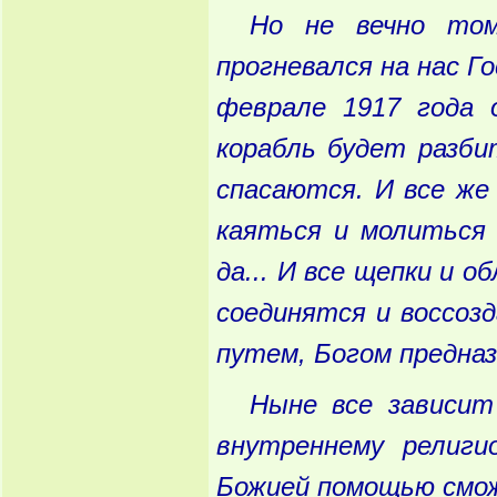
Но
не
вечно
том
прогневался
на
нас
Го
феврале
1917 года
о
корабль
будет
разби
спасаются
. И
все
же
каяться
и
молиться
да
... И
все
щепки
и
об
соединятся
и
воссоз
путем
, Богом
предна
Ныне
все
зависит
внутреннему
религио
Божией
помощью
смо