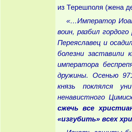
из Терешполя (жена д
«…Император
Иоа
воин
, разбил
гордого
Переяславец
и
осади
болезни
заставили
к
императора
беспреп
дружины
. Осенью
971
князь
поклялся
уни
ненавистного
Цимисх
сжечь
все
христиан
«изгубить
» всех
хри