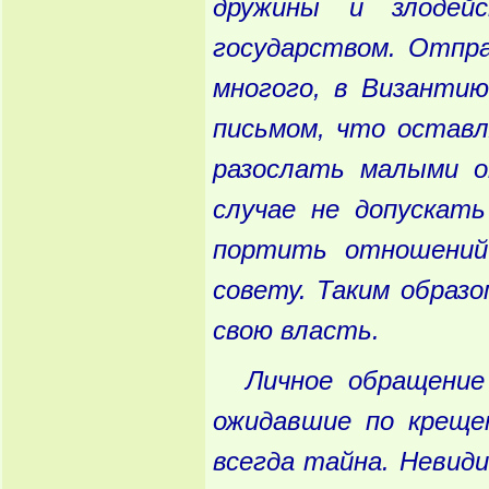
дружины
и
злодейс
государством
. Отпр
многого
, в
Византию
письмом
, что
оставл
разослать
малыми
о
случае
не
допускать
портить
отношений
совету
. Таким
образо
свою
власть
.
Личное
обращение
ожидавшие
по
креще
всегда
тайна
. Невид