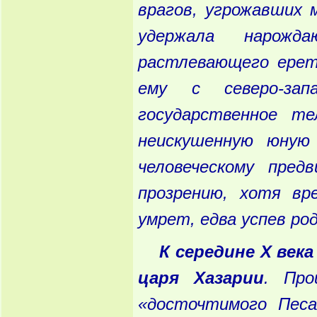
врагов
, угрожавших
м
удержала
нарождаю
растлевающего
ерет
ему
с
северо
-зап
государственное
те
неискушенную
юную
человеческому
предв
прозрению
, хотя
вре
умрет
, едва
успев
род
К
середине
Х
века
царя
Хазарии
. Про
«досточтимого
Песа