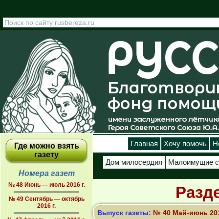
Перейти к основному содержанию
Главная
Хочу помочь
Н
Где можно взять
газету
Дом милосердия
Малоимущие с
Номера газет
№ 48 Июнь — июль 2016 г.
Разд
№ 49 Сентябрь — октябрь
2016 г.
Выпуск газеты:
№ 40 Май-июнь 201