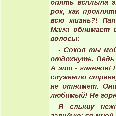
опять всплыла 
рок, как прокля
всю жизнь?! Па
Мама обнимает е
волосы:
- Сокол ты мой
отдохнуть. Ведь
А это - главное!
служению стране
не отнимет. Они
любимый! Не горю
Я слышу неж
завидую: со мной