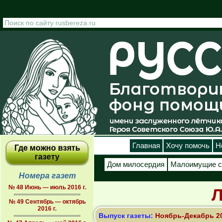
Перейти к основному содержанию
Главная
Хочу помочь
Н
Где можно взять
газету
Дом милосердия
Малоимущие с
Номера газет
№ 48 Июнь — июль 2016 г.
Л
№ 49 Сентябрь — октябрь
2016 г.
Выпуск газеты:
Ноябрь-Декабрь 2