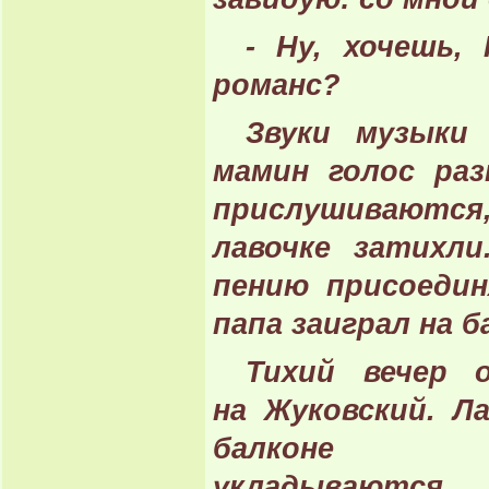
- Ну, хочешь
романс?
Звуки музыки
мамин голос раз
прислушиваются,
лавочке затихл
пению присоедин
папа заиграл на б
Тихий вечер о
на Жуковский. Л
балконе 
укладыва