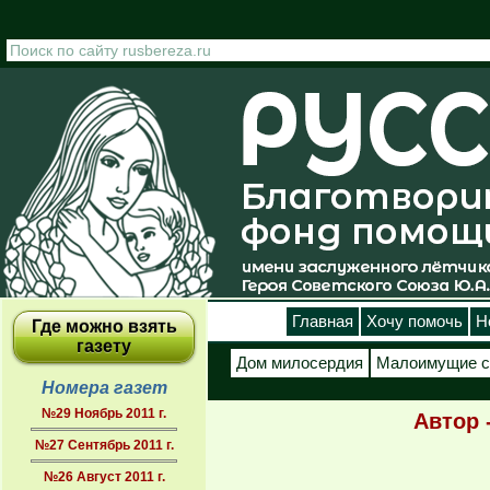
Перейти к основному содержанию
Главная
Хочу помочь
Н
Где можно взять
газету
Дом милосердия
Малоимущие с
Номера газет
№29 Ноябрь 2011 г.
Автор 
№27 Сентябрь 2011 г.
№26 Август 2011 г.