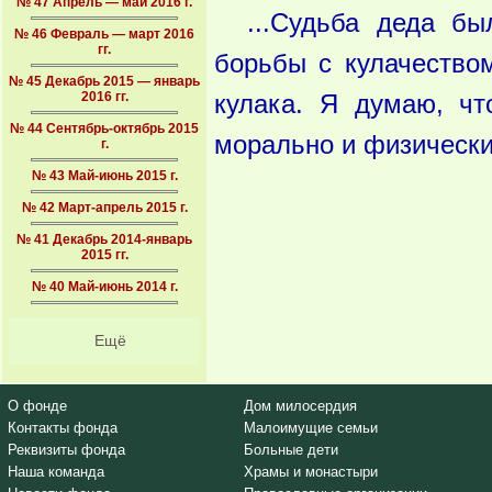
№ 47 Апрель — май 2016 г.
...Судьба деда бы
№ 46 Февраль — март 2016
гг.
борьбы с кулачество
№ 45 Декабрь 2015 — январь
2016 гг.
кулака. Я думаю, чт
№ 44 Сентябрь-октябрь 2015
морально и физически
г.
№ 43 Май-июнь 2015 г.
№ 42 Март-апрель 2015 г.
№ 41 Декабрь 2014-январь
2015 гг.
№ 40 Май-июнь 2014 г.
Ещё
О фонде
Дом милосердия
Контакты фонда
Малоимущие семьи
Реквизиты фонда
Больные дети
Наша команда
Храмы и монастыри