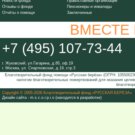
Новости фонда
Православные организации
Отзывы о фонде
Пенсионеры и инвалиды
Отчёты о помощи
Заключенные
ВМЕСТЕ
+7 (495) 107-73-44
г. Жуковский, ул.Гагарина, д.85, оф.19
г. Москва, ул. Спартковская, д.19, стр.3
Благотворительный фонд помощи «Русская берёза» (ОГРН: 105500230
налогом благотворительных пожертвований для оказания целе
благотвор
Copyright © 2005-2026 Благотворительный фонд «РУССКАЯ БЕРЕЗА»
Дизайн сайта - m.s.c.o.r.p.i.o (находится в разработке)