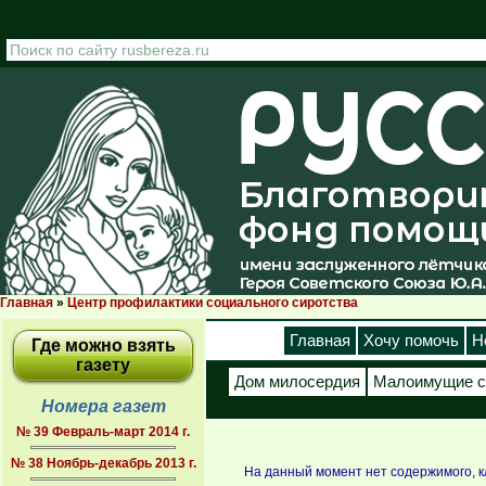
Перейти к основному содержанию
Главная
»
Центр профилактики социального сиротства
Вы здесь
Главная
Хочу помочь
Н
Где можно взять
газету
Дом милосердия
Малоимущие с
Номера газет
№ 39 Февраль-март 2014 г.
№ 38 Ноябрь-декабрь 2013 г.
На данный момент нет содержимого, 