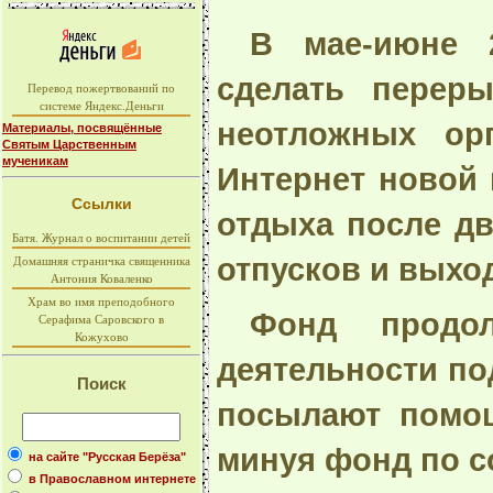
В мае-июне 
сделать перер
Перевод пожертвований по
системе Яндекс.Деньги
неотложных ор
Материалы, посвящённые
Святым Царственным
мученикам
Интернет новой 
Ссылки
отдыха после д
Батя. Журнал о воспитании детей
отпусков и выхо
Домашняя страничка священника
Антония Коваленко
Храм во имя преподобного
Фонд продо
Серафима Саровского в
Кожухово
деятельности п
Поиск
посылают помо
минуя фонд по с
на сайте "Русская Берёза"
в Православном интернете