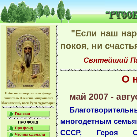
"Благотворите
"Если наш нар
покоя, ни счасть
Святейший Пат
О 
Небесный покровитель фонда
май 2007 - авгу
святитель Алексий, митрополит
Московский, всея Руси чудотворец
Благотворител
Главная
многодетным семьям
ПРО ФОНД
Про фонд
СССР, Героя С
Что мы сделали