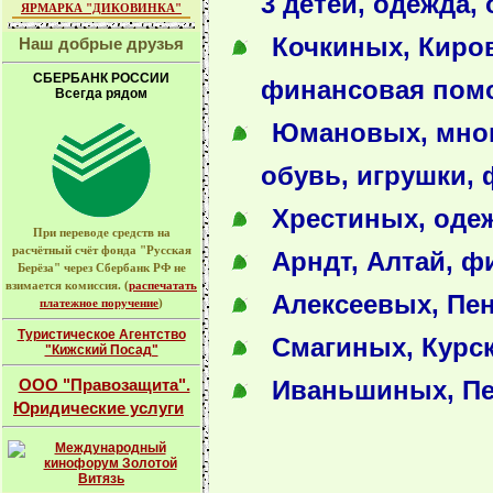
3 детей, одежда,
ЯРМАРКА "ДИКОВИНКА"
Кочкиных, Киров
Наш добрые друзья
СБЕРБАНК РОССИИ
финансовая пом
Всегда рядом
Юмановых, много
обувь, игрушки,
Хрестиных, одеж
При переводе средств на
расчётный счёт фонда "Русская
Арндт, Алтай, 
Берёза" через Сбербанк РФ не
взимается комиссия. (
распечатать
Алексеевых, Пе
платежное поручение
)
Туристическое Агентство
Смагиных, Курс
"Кижский Посад"
ООО "Правозащита".
Иваньшиных, Пе
Юридические услуги