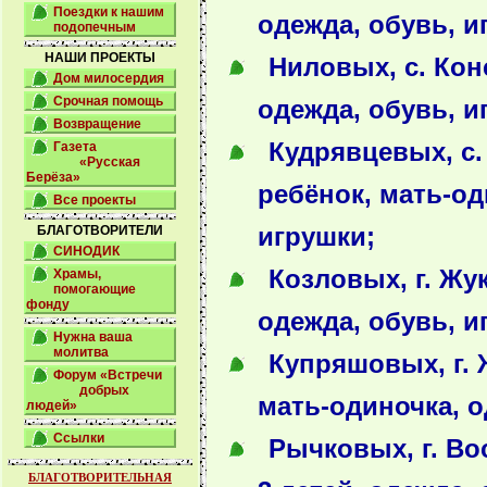
Поездки к нашим
одежда, обувь, и
подопечным
НАШИ ПРОЕКТЫ
Ниловых, с. Кон
Дом милосердия
Срочная помощь
одежда, обувь, и
Возвращение
Кудрявцевых, с.
Газета
«Русская
Берёза»
ребёнок, мать-од
Все проекты
БЛАГОТВОРИТЕЛИ
игрушки;
СИНОДИК
Козловых, г. Жук
Храмы,
помогающие
фонду
одежда, обувь, и
Нужна ваша
молитва
Купряшовых, г. 
Форум «Встречи
добрых
мать-одиночка, о
людей»
Ссылки
Рычковых, г. Во
БЛАГОТВОРИТЕЛЬНАЯ