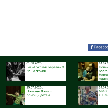
Facebo
01.08.2026г.
14.07.
БФ «Русская Берёза» &
Новы
Лёша Фокин
благ
Новго
ждите
25.07.2026г.
14.07.
Помощь Дому =
МИЛ
помощь детям.
СТР