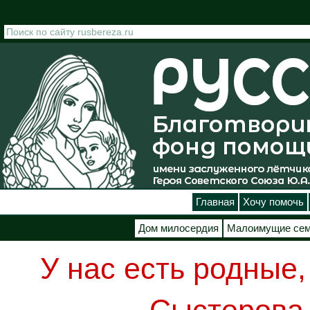
Перейти к основному содержанию
Главная
Хочу помочь
Дом милосердия
Малоимущие се
У нас есть родные,