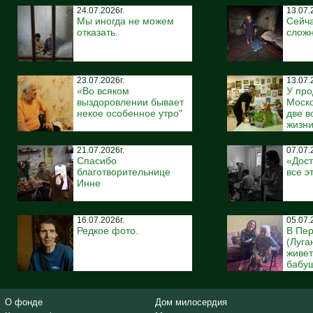
24.07.2026г.
13.07.
Мы иногда не можем
Сейча
отказать.
сложн
23.07.2026г.
13.07.
«Во всяком
У про
выздоровлении бывает
Моско
некое особенное утро"
две 
жизн
21.07.2026г.
07.07.
Спасибо
«Дост
благотворительнице
все э
Инне
16.07.2026г.
05.07.
Редкое фото.
В Пе
(Луга
живе
бабуш
О фонде
Дом милосердия