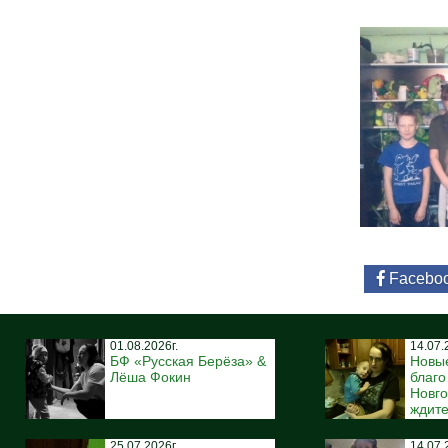
Facebo
01.08.2026г.
14.07.
БФ «Русская Берёза» &
Новы
Лёша Фокин
благ
Новго
ждите
25.07.2026г.
14.07.