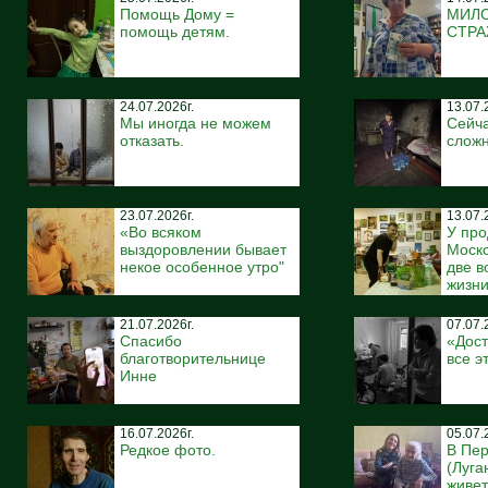
Помощь Дому =
МИЛ
помощь детям.
СТР
24.07.2026г.
13.07.
Мы иногда не можем
Сейча
отказать.
сложн
23.07.2026г.
13.07.
«Во всяком
У про
выздоровлении бывает
Моско
некое особенное утро"
две 
жизн
21.07.2026г.
07.07.
Спасибо
«Дост
благотворительнице
все э
Инне
16.07.2026г.
05.07.
Редкое фото.
В Пе
(Луга
живе