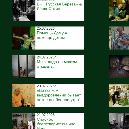
БФ «Русская Берёза» &
Лёша Фокин
25.07.2026г.
Помощь Дому =
помощь детям.
24.07.2026г.
Мы иногда не можем
отказать.
23.07.2026г.
«Во всяком
выздоровлении бывает
некое особенное утро"
21.07.2026г.
Спасибо
благотворительнице
Инне