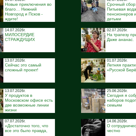
Новые приключения во
Срочный сбор
благо… Нижний
Питьевая вода
Новгород и Псков -
пенсионеров и
ждите!
детьми
14.07.2026г.
02.07.2026г.
МИЛОСЕРДИЕ
На трапезу пр
СТРАЖДУЩИХ
Даже ананас.
13.07.2026г.
01.07.2026г.
Сейчас это самый
Летняя практи
сложный проект!
«Русской Бер
13.07.2026г.
25.06.2026г.
У продуктов в
Сегодня я соб
Московском офисе есть
наборов подо
две возможные линии
семьям
жизни
07.07.2026г.
14.06.2026г.
«Достаточно того, что
О сотрудничес
все это было правда,
честно