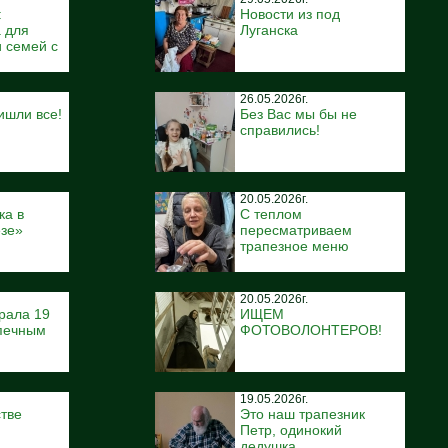
:
Новости из под
 для
Луганска
 семей с
26.05.2026г.
ишли все!
Без Вас мы бы не
справились!
20.05.2026г.
ка в
С теплом
ёзе»
пересматриваем
трапезное меню
20.05.2026г.
рала 19
ИЩЕМ
печным
ФОТОВОЛОНТЕРОВ!
19.05.2026г.
тве
Это наш трапезник
Петр, одинокий
дедушка.