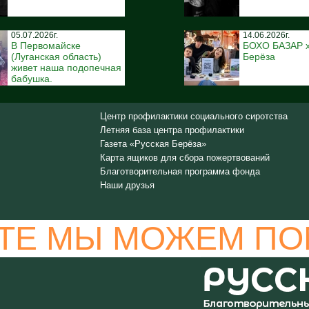
05.07.2026г.
14.06.2026г.
В Первомайске
БОХО БАЗАР x
(Луганская область)
Берёза
живет наша подопечная
бабушка.
Центр профилактики социального сиротства
Летняя база центра профилактики
Газета «Русская Берёза»
Карта ящиков для сбора пожертвований
Благотворительная программа фонда
Наши друзья
ТЕ МЫ МОЖЕМ ПО