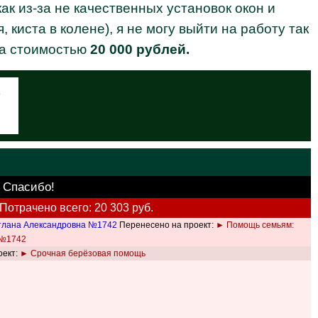
ак из-за не качественных установок окон и
 киста в колене), я не могу выйти на работу так
на стоимостью
20 000 рублей.
о
. Спасибо!
Потрачено всего: 20 303 руб.
тлана Александровна №1742
Перенесено на проект:
► Помощь семьям:
 №1742
оект:
► Срочная берёзовая помощь