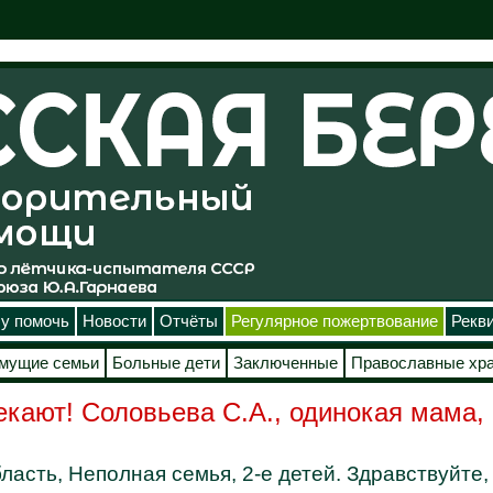
у помочь
Новости
Отчёты
Регулярное пожертвование
Рекв
мущие семьи
Больные дети
Заключенные
Православные хр
екают! Соловьева С.А., одинокая мама, 
бласть, Неполная семья, 2-е детей. Здравствуйте