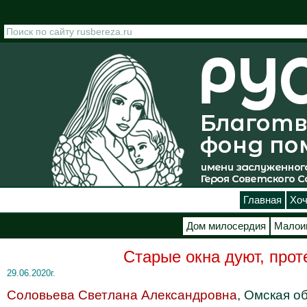
Перейти к основному содержанию
Главная
Хоч
Дом милосердия
Малои
Старые окна дуют, прот
29.06.2020г.
Соловьева Светлана Александровна
, Омская о