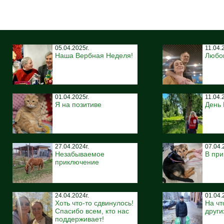
05.04.2025г.
11.04.
Наша Вербная Неделя!
Любо
01.04.2025г.
11.04.
Я на позитиве
День
27.04.2024г.
07.04.
Незабываемое
В при
приключение
24.04.2024г.
01.04.
Хоть что-то сдвинулось!
На чт
Спасибо всем, кто нас
други
поддерживает!