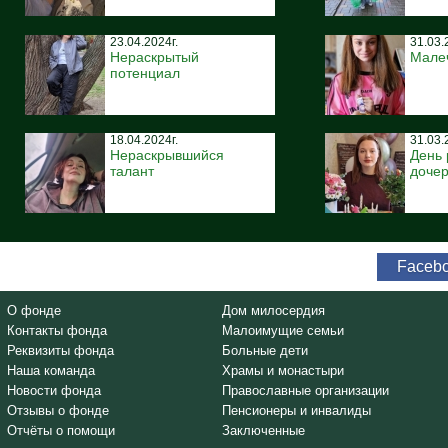
23.04.2024г.
31.03.
Нераскрытый
Мале
потенциал
18.04.2024г.
31.03.
Нераскрывшийся
День
талант
дочер
Faceb
О фонде
Дом милосердия
Контакты фонда
Малоимущие семьи
Реквизиты фонда
Больные дети
Наша команда
Храмы и монастыри
Новости фонда
Православные организации
Отзывы о фонде
Пенсионеры и инвалиды
Отчёты о помощи
Заключенные