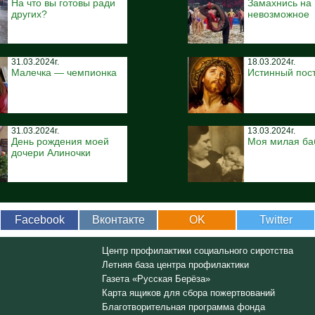
На что вы готовы ради
Замахнись на
других?
невозможное
31.03.2024г.
18.03.2024г.
Малечка — чемпионка
Истинный пос
31.03.2024г.
13.03.2024г.
День рождения моей
Моя милая ба
дочери Алиночки
Facebook
Вконтакте
OK
Twitter
Центр профилактики социального сиротства
Летняя база центра профилактики
Газета «Русская Берёза»
Карта ящиков для сбора пожертвований
Благотворительная программа фонда