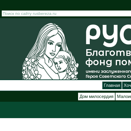
Перейти к основному содержанию
Главная
Хоч
Дом милосердия
Малои