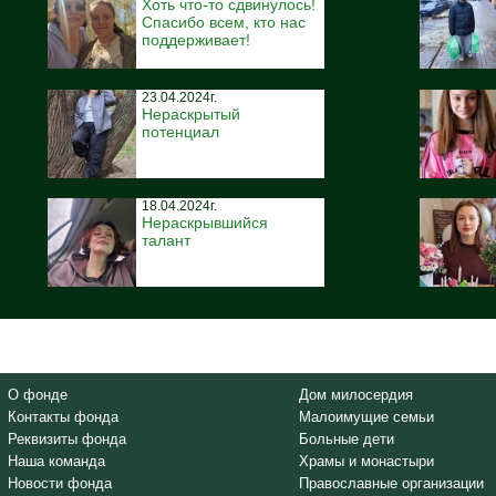
Хоть что-то сдвинулось!
Спасибо всем, кто нас
поддерживает!
23.04.2024г.
Нераскрытый
потенциал
18.04.2024г.
Нераскрывшийся
талант
О фонде
Дом милосердия
Контакты фонда
Малоимущие семьи
Реквизиты фонда
Больные дети
Наша команда
Храмы и монастыри
Новости фонда
Православные организации