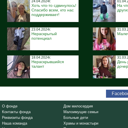
24.04.2024г.
01.04.
Хоть что-то сдвинулось!
На чт
Спасибо всем, кто нас
други
поддерживает!
23.04.2024г.
31.03.
Нераскрытый
Мале
потенциал
18.04.2024г.
31.03.
Нераскрывшийся
День
талант
дочер
Facebo
О фонде
Дом милосердия
Контакты фонда
Малоимущие семьи
Реквизиты фонда
Больные дети
Наша команда
Храмы и монастыри