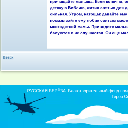
причащайте малыша. Если конечно, о
детскую Библию, жития святых для де
сильная. Утром, натощак давайте ем
помазывайте ему лобик святым маслом
многодетной мамы: Приводите малыша
балуются и не слушаются. Он еще ма
Вверх
РУССКАЯ БЕРЁЗА. Благотворительный фонд помощ
Героя С