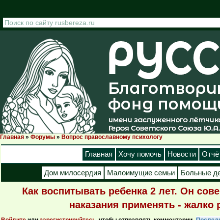
Перейти к основному содержанию
Главная
»
Форумы
»
Вопрос православному психологу
Вы здесь
Главная
Хочу помочь
Новости
Отчё
Дом милосердия
Малоимущие семьи
Больные д
Как воспитывать ребенка 2 лет. Он со
наказания применять - жалко р