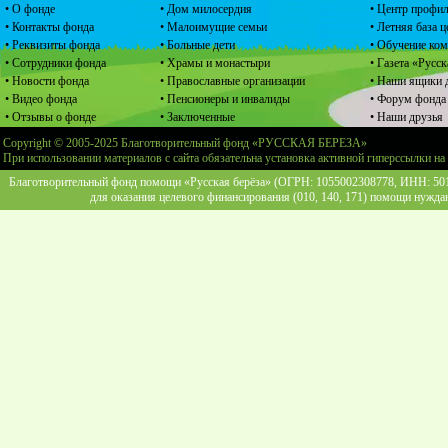
• О фонде
• Дом милосердия
• Центр профил
• Контакты фонда
• Малоимущие семьи
• Летняя база 
• Реквизиты фонда
• Больные дети
• Обучение ко
• Сотрудники фонда
• Храмы и монастыри
• Газета «Русск
• Новости фонда
• Православные организации
• Наши ящики 
• Видео фонда
• Пенсионеры и инвалиды
• Форум фонда
• Отзывы о фонде
• Заключенные
• Наши друзья
Copyright © 2005-2025 Благотворительный фонд «РУССКАЯ БЕРЕЗА»
При использовании материалов с сайта обязательна установка активной гиперссылки на
Благотворительный фонд помощи «Русская берёза» (ОГРН: 1055002308778, ИНН: 5013
для оказания целевого финансирования (010, 140, 171) помощи нужда