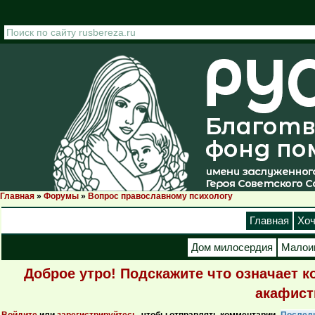
Перейти к основному содержанию
Главная
»
Форумы
»
Вопрос православному психологу
Вы здесь
Главная
Хоч
Дом милосердия
Малои
Доброе утро! Подскажите что означает к
акафисты