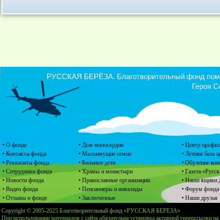
РУССКАЯ БЕРЁЗА. Благотворительный фонд помощ
Героя С
• О фонде
• Дом милосердия
• Центр профил
• Контакты фонда
• Малоимущие семьи
• Летняя база 
• Реквизиты фонда
• Больные дети
• Обучение ко
• Сотрудники фонда
• Храмы и монастыри
• Газета «Русск
• Новости фонда
• Православные организации
• Наши ящики 
• Видео фонда
• Пенсионеры и инвалиды
• Форум фонда
• Отзывы о фонде
• Заключенные
• Наши друзья
Copyright © 2005-2025 Благотворительный фонд «РУССКАЯ БЕРЕЗА»
При использовании материалов с сайта обязательна установка активной гиперссылки на