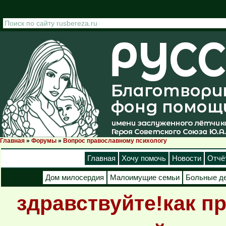
Перейти к основному содержанию
Главная
»
Форумы
»
Вопрос православному психологу
Вы здесь
Главная
Хочу помочь
Новости
Отчё
Дом милосердия
Малоимущие семьи
Больные д
здравствуйте!как п