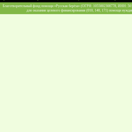
Благотворительный фонд помощи «Русская берёза» (ОГРН: 1055002308778, ИНН: 5013
для оказания целевого финансирования (010, 140, 171) помощи нужда