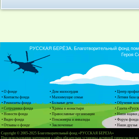
РУССКАЯ БЕРЁЗА. Благотворительный фонд помощ
Героя С
• О фонде
• Дом милосердия
• Центр профил
• Контакты фонда
• Малоимущие семьи
• Летняя база 
• Реквизиты фонда
• Больные дети
• Обучение ко
• Сотрудники фонда
• Храмы и монастыри
• Газета «Русск
• Новости фонда
• Православные организации
• Наши ящики 
• Видео фонда
• Пенсионеры и инвалиды
• Форум фонда
• Отзывы о фонде
• Заключенные
• Наши друзья
Copyright © 2005-2025 Благотворительный фонд «РУССКАЯ БЕРЕЗА»
При использовании материалов с сайта обязательна установка активной гиперссылки на