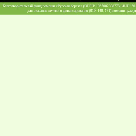
Благотворительный фонд помощи «Русская берёза» (ОГРН: 1055002308778, ИНН: 5013
для оказания целевого финансирования (010, 140, 171) помощи нужда