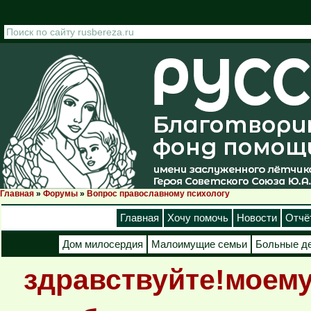
Перейти к основному содержанию
Главная
»
Форумы
»
Вопрос православному психологу
Вы здесь
Главная
Хочу помочь
Новости
Отчё
Дом милосердия
Малоимущие семьи
Больные д
здравствуйте!моему