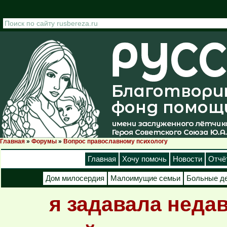
Перейти к основному содержанию
Главная
»
Форумы
»
Вопрос православному психологу
Вы здесь
Главная
Хочу помочь
Новости
Отчё
Дом милосердия
Малоимущие семьи
Больные д
я задавала неда