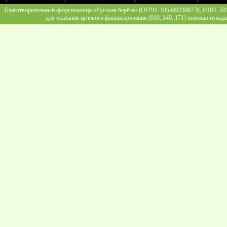
Благотворительный фонд помощи «Русская берёза» (ОГРН: 1055002308778, ИНН: 5013
для оказания целевого финансирования (010, 140, 171) помощи нужда