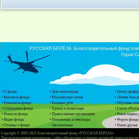
РУССКАЯ БЕРЁЗА. Благотворительный фонд помощ
Героя С
• О фонде
• Дом милосердия
• Центр профил
• Контакты фонда
• Малоимущие семьи
• Летняя база 
• Реквизиты фонда
• Больные дети
• Обучение ко
• Сотрудники фонда
• Храмы и монастыри
• Газета «Русск
• Новости фонда
• Православные организации
• Наши ящики 
• Видео фонда
• Пенсионеры и инвалиды
• Форум фонда
• Отзывы о фонде
• Заключенные
• Наши друзья
Copyright © 2005-2025 Благотворительный фонд «РУССКАЯ БЕРЕЗА»
При использовании материалов с сайта обязательна установка активной гиперссылки на